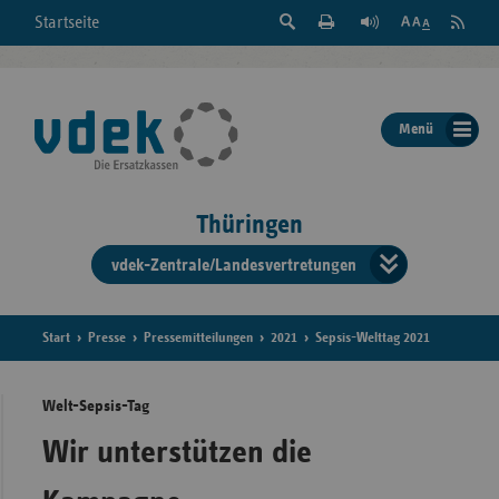
Suche
Seite
RSS
Startseite
Feed
einblenden
Drucken
abonni
Schrift
/
ausblenden
der
Menü
Seite
ändern
Thüringen
vdek-Zentrale/Landesvertretungen
Verband
der
Ersatzka
Start
Presse
Pressemitteilungen
2021
Sepsis-Welttag 2021
Welt-Sepsis-Tag
Bun
Wir unterstützen die