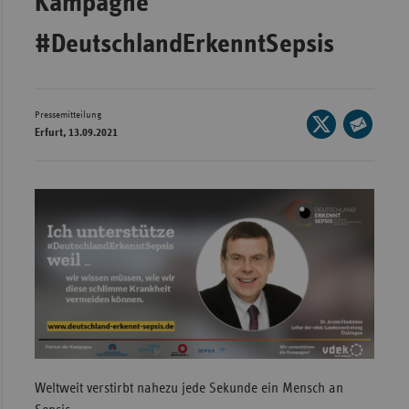
Kampagne
Wür
#DeutschlandErkenntSepsis
Bay
Ber
Pressemitteilung
Seite
Bre
Erfurt, 13.09.2021
auf
Seite
Ha
X
per
Hes
teilen
E-
Mec
Mail
Vo
teilen
Nie
Nor
Wes
Rhe
Weltweit verstirbt nahezu jede Sekunde ein Mensch an
Saa