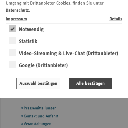
informieren.
Umgang mit Drittanbieter-Cookies, finden Sie unter
Datenschutz
.
Wir unterstützen die Kampagne
Impressum
Details
#DeutschlandErkenntSepsis
Notwendig
Kontakt
Statistik
Anne Osterland
Video-Streaming & Live-Chat (Drittanbieter)
Verband der Ersatzkassen e. V. (vdek)
Landesvertretung Thüringen
Google (Drittanbieter)
Tel.: 03 61 / 4 42 52 - 27
E-Mail:
Anne.Osterland@vdek.com
Auswahl bestätigen
Alle bestätigen
Seitennavigation
Seitenleiste
Auf einen Blick
mit
Pressemitteilungen
weiteren
Informationen
Kontakt und Anfahrt
Veranstaltungen