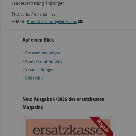
Landesvertretung Thüringen
Tel.: 03 61 / 4 42 52 - 27
E-Mail:
Anne.Osterland@vdek.com
Seitennavigation
Seitenleiste
Auf einen Blick
mit
Pressemitteilungen
weiteren
Informationen
Kontakt und Anfahrt
Veranstaltungen
Bildarchiv
Neu: Ausgabe 4/2026 des ersatzkassen
Magazins
Magazin