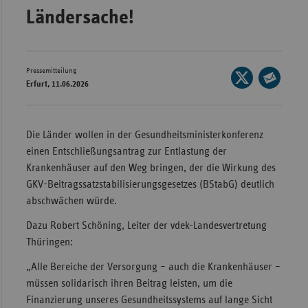
Ländersache!
Wür
Bay
Ber
Pressemitteilung
Seite
Erfurt, 11.06.2026
auf
Bre
Seite
X
per
Ha
teilen
E-
Die Länder wollen in der Gesundheitsministerkonferenz
Hes
Mail
einen Entschließungsantrag zur Entlastung der
Mec
teilen
Krankenhäuser auf den Weg bringen, der die Wirkung des
Vo
GKV-Beitragssatzstabilisierungsgesetzes (BStabG) deutlich
abschwächen würde.
Nie
Nor
Dazu Robert Schöning, Leiter der vdek-Landesvertretung
Wes
Thüringen:
Rhe
„Alle Bereiche der Versorgung – auch die Krankenhäuser –
müssen solidarisch ihren Beitrag leisten, um die
Finanzierung unseres Gesundheitssystems auf lange Sicht
Saa