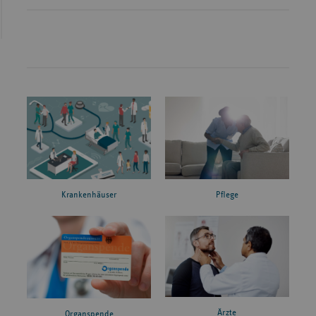
Krankenhäuser
Pflege
Ärzte
Organspende