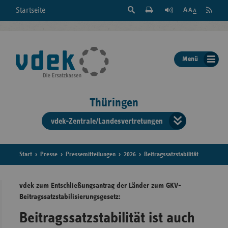
Suche
Seite
RSS
Startseite
Feed
einblenden
Drucken
abonni
Schrift
/
ausblenden
der
Menü
Seite
ändern
Thüringen
vdek-Zentrale/Landesvertretungen
Verband
der
Ersatzka
Start
Presse
Pressemitteilungen
2026
Beitragssatzstabilität
vdek zum Entschließungsantrag der Länder zum GKV-
Beitragssatzstabilisierungsgesetz:
Bun
Beitragssatzstabilität ist auch