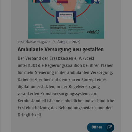
Sachse
Sachse
Anhal
Schles
ersatzkasse magazin. (3. Ausgabe 2026)
Holst
–
Ambulante Versorgung neu gestalten
Thürin
Der Verband der Ersatzkassen e. V. (vdek)
unterstützt die Regierungskoalition bei ihren Plänen
für mehr Steuerung in der ambulanten Versorgung.
Dabei setzt er hier mit dem klaren Konzept eines
digital unterstützten, in der Regelversorgung
verankerten Primärversorgungssystems an.
Kernbestandteil ist eine einheitliche und verbindliche
Erst einschätzung des Behandlungsbedarfs und der
Dringlichkeit.
Öffnen