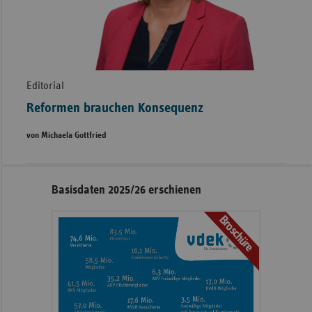
Editorial
Reformen brauchen Konsequenz
von Michaela Gottfried
Seitennavigation
Seitenleiste
Basisdaten 2025/26 erschienen
mit
Broschüre
weiteren
Informationen