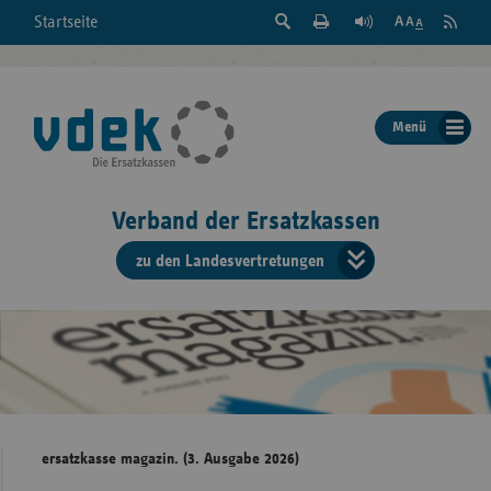
Suche
Seite
RSS
Startseite
Feed
einblenden
Drucken
abonni
Schrift
/
ausblenden
der
Menü
Seite
ändern
Verband der Ersatzkassen
zu den Landesvertretungen
Verband
der
Ersatzkass
vd
Bundes
ersatzkasse magazin. (3. Ausgabe 2026)