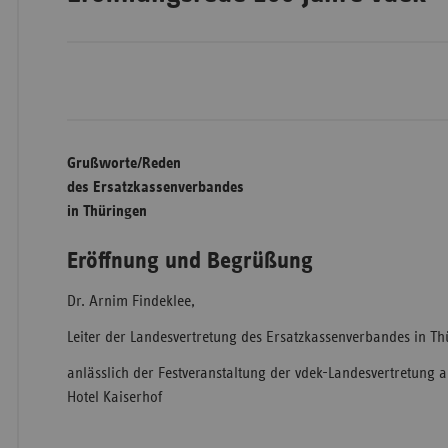
Wür
Bay
Ber
Grußworte/Reden
des Ersatzkassenverbandes
Bre
in Thüringen
Ha
Hes
Eröffnung und Begrüßung
Mec
Dr. Arnim Findeklee,
Vo
Leiter der Landesvertretung des Ersatzkassenverbandes in T
Nie
anlässlich der Festveranstaltung der vdek-Landesvertretung 
Nor
Hotel Kaiserhof
Wes
Rhe