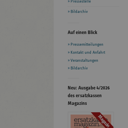
Pressestelle
Bildarchiv
Seitenleiste
Auf einen Blick
mit
Pressemitteilungen
weiteren
Informationen
Kontakt und Anfahrt
Veranstaltungen
Bildarchiv
Neu: Ausgabe 4/2026
des ersatzkassen
Magazins
Magazin