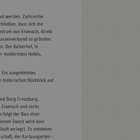
bad werden. Zahlreiche
chließen, dass sich die
ntrum von Eisenach, direkt
zkassenverband zu gründen.
n. Der Kaiserhof, in
er modernsten Hotels,
. Ein ausgedehntes
n historischen Rückblick auf
und Burg Creuzburg,
 Eisenach und sechs
s folgt der Bau einer
iesem Zweck wird eine
tadt verlegt
1
. Es entstehen
schaft, der Kartausgarten –