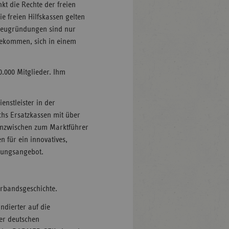
t die Rechte der freien
Die freien Hilfskassen gelten
 Neugründungen sind nur
gekommen, sich in einem
0.000 Mitglieder. Ihm
enstleister in der
hs Ersatzkassen mit über
 inzwischen zum Marktführer
n für ein innovatives,
rgungsangebot.
Verbandsgeschichte.
undierter auf die
der deutschen