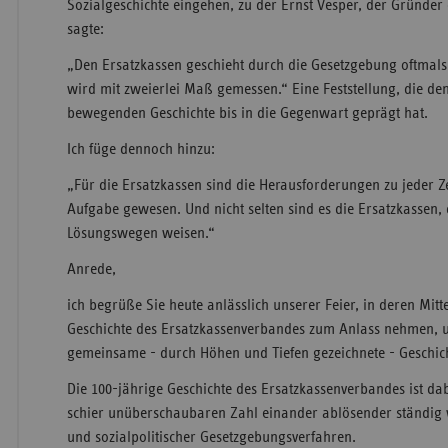
Sozialgeschichte eingehen, zu der Ernst Vesper, der Gründ
sagte:
„Den Ersatzkassen geschieht durch die Gesetzgebung oftmals
wird mit zweierlei Maß gemessen.“ Eine Feststellung, die de
bewegenden Geschichte bis in die Gegenwart geprägt hat.
Ich füge dennoch hinzu:
„Für die Ersatzkassen sind die Herausforderungen zu jeder Zei
Aufgabe gewesen. Und nicht selten sind es die Ersatzkassen,
Lösungswegen weisen.“
Anrede,
ich begrüße Sie heute anlässlich unserer Feier, in deren Mitt
Geschichte des Ersatzkassenverbandes zum Anlass nehmen, u
gemeinsame - durch Höhen und Tiefen gezeichnete - Geschich
Die 100-jährige Geschichte des Ersatzkassenverbandes ist dab
schier unüberschaubaren Zahl einander ablösender ständig
und sozialpolitischer Gesetzgebungsverfahren.