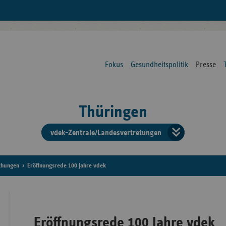
Fokus
Gesundheitspolitik
Presse
Thüringen
vdek-Zentrale/Landesvertretungen
Verba
der
chungen
Eröffnungsrede 100 Jahre vdek
Ersat
Eröffnungsrede 100 Jahre vdek
Bun