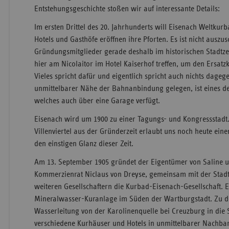
Entstehungsgeschichte stoßen wir auf interessante Details:
Im ersten Drittel des 20. Jahrhunderts will Eisenach Weltkur
Hotels und Gasthöfe eröffnen ihre Pforten. Es ist nicht auszus
Gründungsmitglieder gerade deshalb im historischen Stadtze
hier am Nicolaitor im Hotel Kaiserhof treffen, um den Ersat
Vieles spricht dafür und eigentlich spricht auch nichts dagege
unmittelbarer Nähe der Bahnanbindung gelegen, ist eines d
welches auch über eine Garage verfügt.
Eisenach wird um 1900 zu einer Tagungs- und Kongressstadt
Villenviertel aus der Gründerzeit erlaubt uns noch heute eine
den einstigen Glanz dieser Zeit.
Am 13. September 1905 gründet der Eigentümer von Saline 
Kommerzienrat Niclaus von Dreyse, gemeinsam mit der Stadt
weiteren Gesellschaftern die Kurbad-Eisenach-Gesellschaft. E
Mineralwasser-Kuranlage im Süden der Wartburgstadt. Zu d
Wasserleitung von der Karolinenquelle bei Creuzburg in die S
verschiedene Kurhäuser und Hotels in unmittelbarer Nachbar