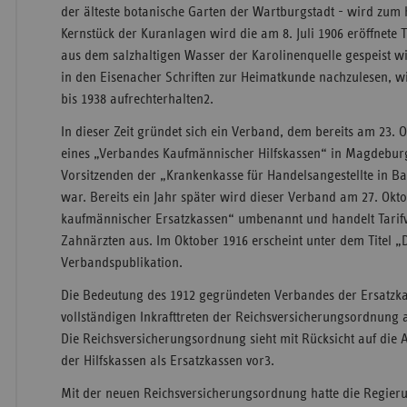
der älteste botanische Garten der Wartburgstadt - wird zu
Kernstück der Kuranlagen wird die am 8. Juli 1906 eröffnete 
aus dem salzhaltigen Wasser der Karolinenquelle gespeist wir
in den Eisenacher Schriften zur Heimatkunde nachzulesen, w
bis 1938 aufrechterhalten
2
.
In dieser Zeit gründet sich ein Verband, dem bereits am 23.
eines „Verbandes Kaufmännischer Hilfskassen“ in Magdebur
Vorsitzenden der „Krankenkasse für Handelsangestellte in
war. Bereits ein Jahr später wird dieser Verband am 27. Okt
kaufmännischer Ersatzkassen“ umbenannt und handelt Tarifv
Zahnärzten aus. Im Oktober 1916 erscheint unter dem Titel „D
Verbandspublikation.
Die Bedeutung des 1912 gegründeten Verbandes der Ersatzk
vollständigen Inkrafttreten der Reichsversicherungsordnung 
Die Reichsversicherungsordnung sieht mit Rücksicht auf die 
der Hilfskassen als Ersatzkassen vor
3
.
Mit der neuen Reichsversicherungsordnung hatte die Regie