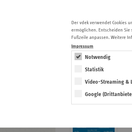
Der vdek verwendet Cookies u
ermöglichen. Entscheiden Sie s
weiter
Fußzeile anpassen. Weitere In
Impressum
Neue Ausgabe erschienen
Schwerpunkt: Pflegereform
Notwendig
Statistik
Neu: Basisdaten
2026/27
Video-Streaming & L
Broschüre
Google (Drittanbiete