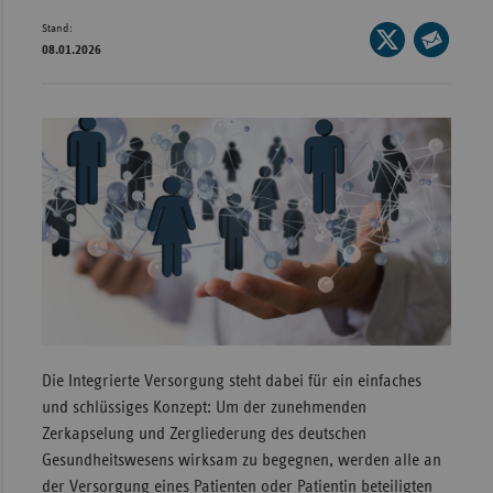
Stand:
Wür
Seite
08.01.2026
auf
Seite
Bay
X
per
Ber
teilen
E-
Bre
Mail
teilen
Ha
Hes
Mec
Vo
Nie
Nor
Die Integrierte Versorgung steht dabei für ein einfaches
Wes
und schlüssiges Konzept: Um der zunehmenden
Rhe
Zerkapselung und Zergliederung des deutschen
Gesundheitswesens wirksam zu begegnen, werden alle an
der Versorgung eines Patienten oder Patientin beteiligten
Saa