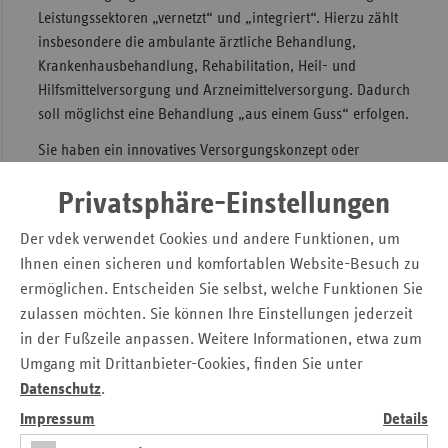
Leistungssektoren „vernetzt“ und „integriert“. Hierzu zählt
Sac
insbesondere die ambulante ärztliche Behandlung,
Sac
Krankenhausbehandlung, Rehabilitation, Heil- und
An
Hilfsmittelversorgung und Arzneimittelversorgung. Dadurch
soll möglichst eine Behandlung „aus einem Guss“ erfolgen.
Sch
Ho
Sie haben ein innovatives Versorgungskonzept oder
möchten ein Konzept gemeinsam mit uns entwickeln?
Thü
Privatsphäre-Einstellungen
Sprechen Sie uns an.
Gern prüfen wir mit Ihnen die
Möglichkeit einer Realisierung.
Der vdek verwendet Cookies und andere Funktionen, um
Ihnen einen sicheren und komfortablen Website-Besuch zu
ermöglichen. Entscheiden Sie selbst, welche Funktionen Sie
Seitennavigation
Seitenleiste
Auf einen Blick
zulassen möchten. Sie können Ihre Einstellungen jederzeit
mit
in der Fußzeile anpassen. Weitere Informationen, etwa zum
Pressemitteilungen
weiteren
Umgang mit Drittanbieter-Cookies, finden Sie unter
Informationen
Kontakt und Anfahrt
Datenschutz
.
Veranstaltungen
Impressum
Details
Bildarchiv