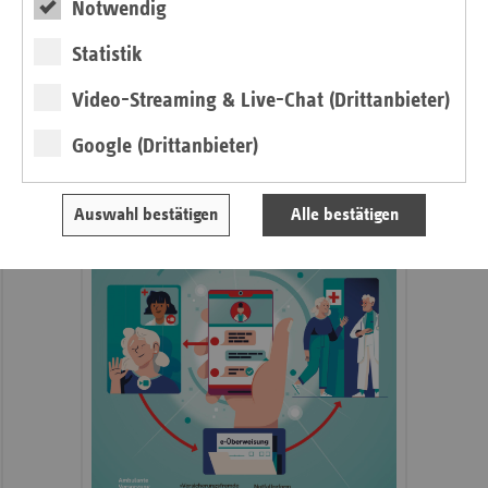
Notwendig
Statistik
Neu: Ausgabe 3/2026 des ersatzkassen
Magazins
Video-Streaming & Live-Chat (Drittanbieter)
Magazin
Google (Drittanbieter)
Auswahl bestätigen
Alle bestätigen