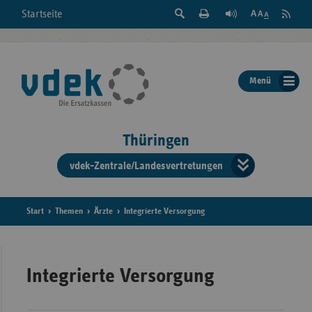
Suche
Seite
RSS
Startseite
Feed
einblenden
Drucken
abonni
Schrift
/
ausblenden
der
Menü
Seite
ändern
Thüringen
vdek-Zentrale/Landesvertretungen
Verband
der
Ersatzka
Start
Themen
Ärzte
Integrierte Versorgung
Bun
Integrierte Versorgung