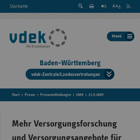
Suche
Seite
RSS
Startseite
Feed
einblenden
Drucken
abonni
Schrift
/
ausblenden
der
Menü
Seite
ändern
Baden-Württemberg
vdek-Zentrale/Landesvertretungen
Verband
der
Ersatzka
Start
Presse
Pressemitteilungen
2009
21.9.2009
Bun
Mehr Versorgungsforschung
und Versorgungsangebote für