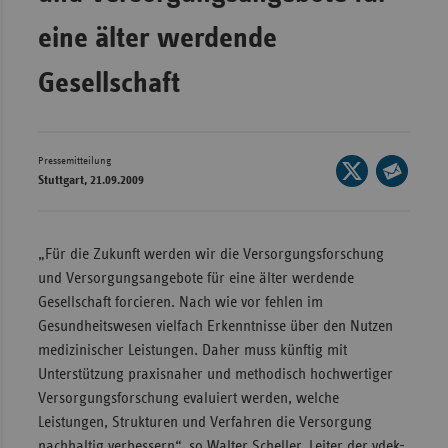
Wür
eine älter werdende
Bay
Gesellschaft
Ber
Bre
Pressemitteilung
Seite
Ha
Stuttgart, 21.09.2009
auf
Seite
Hes
X
per
Mec
teilen
E-
„Für die Zukunft werden wir die Versorgungsforschung
Vo
Mail
und Versorgungsangebote für eine älter werdende
Nie
teilen
Gesellschaft forcieren. Nach wie vor fehlen im
Gesundheitswesen vielfach Erkenntnisse über den Nutzen
Nor
medizinischer Leistungen. Daher muss künftig mit
Wes
Unterstützung praxisnaher und methodisch hochwertiger
Rhe
Versorgungsforschung evaluiert werden, welche
Leistungen, Strukturen und Verfahren die Versorgung
Saa
nachhaltig verbessern“, so Walter Scheller, Leiter der vdek-