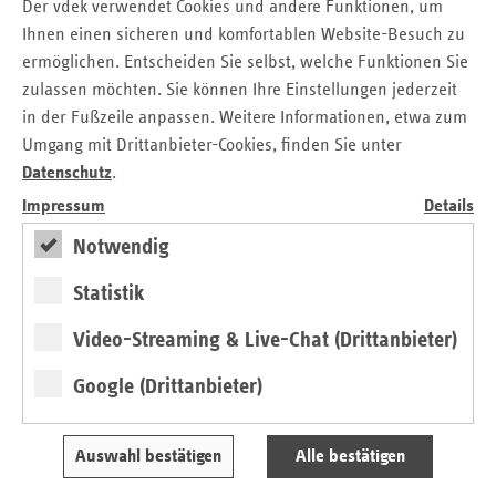
gestärkt werden, um den gesellschaftlichen Anforderungen
Der vdek verwendet Cookies und andere Funktionen, um
angemessen Rechnung zu tragen. Hier sollte eine
Ihnen einen sicheren und komfortablen Website-Besuch zu
Schwerpunktsetzung für eine altersgerechte medizinische
ermöglichen. Entscheiden Sie selbst, welche Funktionen Sie
Versorgung erfolgen“, fordert der
zulassen möchten. Sie können Ihre Einstellungen jederzeit
Ersatzkassenverbandschef.
in der Fußzeile anpassen. Weitere Informationen, etwa zum
Umgang mit Drittanbieter-Cookies, finden Sie unter
Datenschutz
.
Ihr Ansprechpartner:
Impressum
Details
Frank Winkler
Verband der Ersatzkassen e.V. (vdek)
Notwendig
Landesvertretung Baden-Württemberg
Statistik
Frank Winkler
Tel.: 07 11 / 2 39 54 - 19
Video-Streaming & Live-Chat (Drittanbieter)
E-Mail:
frank.winkler@vdek.com
Google (Drittanbieter)
Seitennavigation
Seitenleiste
Auf einen Blick
mit
Auswahl bestätigen
Alle bestätigen
Veranstaltungen
weiteren