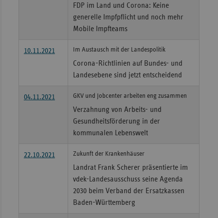
FDP im Land und Corona: Keine
Sac
generelle Impfpflicht und noch mehr
Mobile Impfteams
Sac
An
Im Austausch mit der Landespolitik
10.11.2021
Sch
Corona-Richtlinien auf Bundes- und
Ho
Landesebene sind jetzt entscheidend
Thü
GKV und Jobcenter arbeiten eng zusammen
04.11.2021
Verzahnung von Arbeits- und
Gesundheitsförderung in der
kommunalen Lebenswelt
Zukunft der Krankenhäuser
22.10.2021
Landrat Frank Scherer präsentierte im
vdek-Landesausschuss seine Agenda
2030 beim Verband der Ersatzkassen
Baden-Württemberg