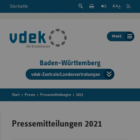
Suche
Seite
RSS
Startseite
Feed
einblenden
Drucken
abonni
Schrift
/
ausblenden
der
Menü
Seite
ändern
Baden-Württemberg
vdek-Zentrale/Landesvertretungen
Verband
der
Ersatzka
Start
Presse
Pressemitteilungen
2021
Bun
Pressemitteilungen 2021