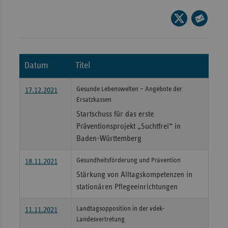
Wür
Seite
auf
Seite
Bay
X
per
Ber
teilen
E-
Datum
Titel
Bre
Mail
teilen
Ha
Gesunde Lebenswelten – Angebote der
17.12.2021
Ersatzkassen
Hes
Startschuss für das erste
Mec
Präventionsprojekt „Suchtfrei“ in
Vo
Baden-Württemberg
Nie
Gesundheitsförderung und Prävention
18.11.2021
Nor
Stärkung von Alltagskompetenzen in
Wes
stationären Pflegeeinrichtungen
Rhe
Landtagsopposition in der vdek-
11.11.2021
Landesvertretung
Saa