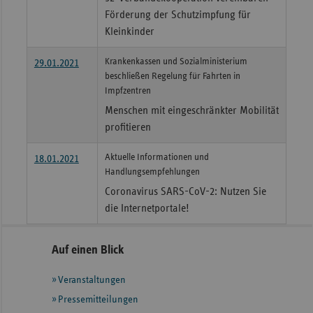
Förderung der Schutzimpfung für
Kleinkinder
Krankenkassen und Sozialministerium
29.01.2021
beschließen Regelung für Fahrten in
Impfzentren
Menschen mit eingeschränkter Mobilität
profitieren
Aktuelle Informationen und
18.01.2021
Handlungsempfehlungen
Coronavirus SARS-CoV-2: Nutzen Sie
die Internetportale!
Seitennavigation
Seitenleiste
Auf einen Blick
mit
Veranstaltungen
weiteren
Informationen
Pressemitteilungen