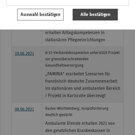
"ViVO – Vital im Vincentiushaus Oppenau“
12.07.2021
Auswahl bestätigen
Alle bestätigen
wird vom vdek gefördert
Gesundheitsförderung und Prävention
erhalten Alltagskompetenzen in
stationären Pflegeeinrichtungen
B 52-Verbändekooperation unterstützt Projekt
10.06.2021
zur grenzüberschreitenden
Gesundheitsversorgung
„PAMINA“ erarbeitet Szenarien für
französisch-deutsche Zusammenarbeit
im stationären und ambulanten Bereich
/ Projekt in Karlsruhe überzeugt
Baden-Württemberg: Hospizförderung
08.06.2021
deutlich gestärkt
Ambulante Dienste erhalten 2021 von
den gesetzlichen Krankenkassen in