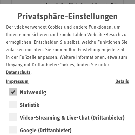
Gesundheitspolitische Veranstaltung der B 52-
23.07.2021
Verbändekooperation
Privatsphäre-Einstellungen
„Klarheit noch vor der Wahl!“
Der vdek verwendet Cookies und andere Funktionen, um
GKV-Bündnis für Gesundheit
20.07.2021
Ihnen einen sicheren und komfortablen Website-Besuch zu
Jobcenter und gesetzliche
ermöglichen. Entscheiden Sie selbst, welche Funktionen Sie
Krankenkassen engagieren sich
zulassen möchten. Sie können Ihre Einstellungen jederzeit
gemeinsam für die Gesundheit
in der Fußzeile anpassen. Weitere Informationen, etwa zum
arbeitsloser Menschen
Umgang mit Drittanbieter-Cookies, finden Sie unter
Datenschutz
.
Gesundheitspolitische Veranstaltung der B 52-
14.07.2021
Impressum
Details
Verbändekooperation vor der
Bundestagswahl
Notwendig
Kassen unter Finanzierungsdruck – Zeit
für Reformen im Gesundheitswesen
Statistik
Video-Streaming & Live-Chat (Drittanbieter)
Baden-Württemberger zahlen erneut mehr
13.07.2021
Pflege im Südwesten teurer als im
Google (Drittanbieter)
Bundesschnitt