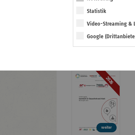
Veröffentlichungen
Statistik
Publikationen
Video-Streaming & L
Ansprechpartner
Kontakt und Anfahrt
Google (Drittanbiete
teamw()rk für
Gesundheit und Arbeit
2026
weiter