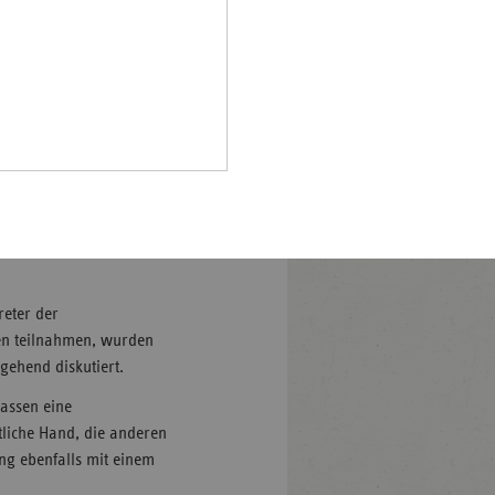
Pfalz
esellschaftliche Bedeutung
und Vertreter der AOK Baden-
rland
vertretung Baden-
hsen
der Knappschaft und der
örderanträge von baden-
hsen-
me von 1,3 Millionen Euro
halt
leswig-
lstein
 im Land eine Unterstützung.
hnen Pauschalfördermittel
ringen
reter der
nen teilnahmen, wurden
gehend diskutiert.
kassen eine
ntliche Hand, die anderen
ng ebenfalls mit einem