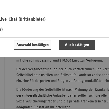
an sich, sondern verleihen auch ihrer Anerkennung für die g
der Selbsthilfe Ausdruck. So bewilligten die Vertreterinnen 
Saa
Württemberg, des Verbands der Ersatzkassen vdek – Landes
ive-Chat (Drittanbieter)
Sac
Württemberg, des BKK Landesverbands Süd, der IKK classic, 
Landwirtschaftlichen Krankenkasse für insgesamt rund 70 F
Sac
r)
württembergischen Selbsthilfeorganisationen die stolze Sum
An
an Pauschalfördermitteln.
Sch
Auswahl bestätigen
Alle bestätigen
Ho
Ebenso erhalten 20 antragstellende Selbsthilfekontaktstellen
Die GKV-Gemeinschaftsförderung Baden-Württemberg stellt i
Thü
in Höhe von insgesamt rund 840.000 Euro zur Verfügung.
Bei der Vergabesitzung, an der auch Vertreterinnen und Vert
Selbsthilfekontaktstellen und Selbsthilfe-Landesorganisatio
einzelne Förderposten und Fragen zu Antragsmodalitäten ein
Die Förderung der Selbsthilfe ist nach Meinung der Kranken
gesamtgesellschaftliche Aufgabe. Daher sollten sich die öffe
Sozialversicherungsträger und die private Krankenversicheru
adäquaten Einsatz an ihr beteiligen.