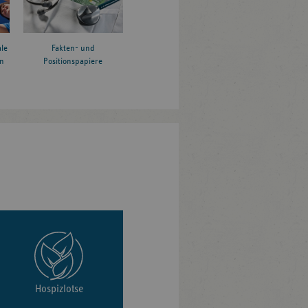
le
Fakten- und
n
Positionspapiere
Hospizlotse