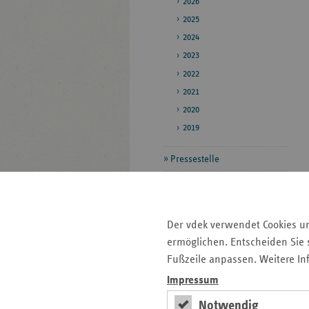
2026
2025
2024
2023
2022
2021
2020
2019
Pressestelle
Bildarchiv
Veröffentlichungen
Der vdek verwendet Cookies u
ermöglichen. Entscheiden Sie s
Seitenleiste
Auf einen Blick
Fußzeile anpassen. Weitere In
mit
Impressum
Veranstaltungen
weiteren
Notwendig
Informationen
Pressemitteilungen