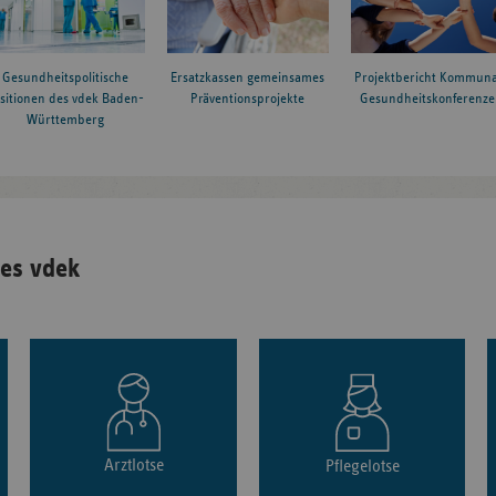
Gesundheitspolitische
Ersatzkassen gemeinsames
Projektbericht Kommuna
sitionen des vdek Baden-
Präventionsprojekte
Gesundheitskonferenze
Württemberg
es vdek
Arztlotse
Pflegelotse