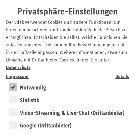
um soziale Härten abzufangen und einseitige Belastungen
der Pflegebedürftigen zu verhindern.
Privatsphäre-Einstellungen
Der vdek verwendet Cookies und andere Funktionen, um
vdek-PM Baden-Württemberg - Pflegebedürftige im
Ihnen einen sicheren und komfortablen Website-Besuch zu
Land müssen immer mehr zuzahlen
ermöglichen. Entscheiden Sie selbst, welche Funktionen Sie
Finanzielle Belastung eines Pflegebedürftigen in der
zulassen möchten. Sie können Ihre Einstellungen jederzeit
stationären Pflege in Euro je Monat, 1. Januar 2019
in der Fußzeile anpassen. Weitere Informationen, etwa zum
(Quelle: vdek)
Umgang mit Drittanbieter-Cookies, finden Sie unter
Datenschutz
.
Finanzielle Belastung eines Pflegebedürftigen in der
Impressum
Details
stationären Pflege in Euro je Monat, 1. Januar 2018
(Quelle: vdek)
Notwendig
Leistungen der SPV und dem Eigenanteil des
Statistik
Pflegebedürftigen in der vollstationären Pflege 2019
Video-Streaming & Live-Chat (Drittanbieter)
(Quelle: vdek)
Google (Drittanbieter)
Leistungen der SPV und dem Eigenanteil des
Pflegebedürftigen in der vollstationären Pflege 2018