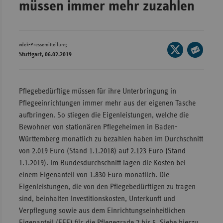
müssen immer mehr zuzahlen
Wür
Bay
vdek-Pressemitteilung
Seite
Ber
Stuttgart, 06.02.2019
auf
Seite
Bre
X
per
Ha
teilen
E-
Pflegebedürftige müssen für ihre Unterbringung in
Mail
Hes
Pflegeeinrichtungen immer mehr aus der eigenen Tasche
teilen
aufbringen. So stiegen die Eigenleistungen, welche die
Mec
Bewohner von stationären Pflegeheimen in Baden-
Vo
Württemberg monatlich zu bezahlen haben im Durchschnitt
Nie
von 2.019 Euro (Stand 1.1.2018) auf 2.123 Euro (Stand
Nor
1.1.2019). Im Bundesdurchschnitt lagen die Kosten bei
Wes
einem Eigenanteil von 1.830 Euro monatlich. Die
Eigenleistungen, die von den Pflegebedürftigen zu tragen
Rhe
sind, beinhalten Investitionskosten, Unterkunft und
Verpflegung sowie aus dem Einrichtungseinheitlichen
Saa
Eigenanteil (EEE) für die Pflegegrade 2 bis 5. Siehe hierzu