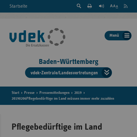
Suche
Seite
RSS
Startseite
Feed
einblenden
Drucken
abonni
Schrift
/
ausblenden
der
Menü
Seite
ändern
Baden-Württemberg
vdek-Zentrale/Landesvertretungen
Verband
der
Ersatzka
Start
Presse
Pressemitteilungen
2019
20190206Pflegebedürftige im Land müssen immer mehr zuzahlen
Bun
Pflegebedürftige im Land