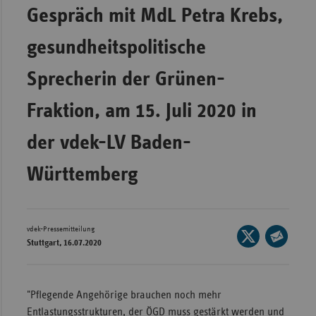
Gespräch mit MdL Petra Krebs,
Wür
gesundheitspolitische
Bay
Ber
Sprecherin der Grünen-
Bre
Fraktion, am 15. Juli 2020 in
Ha
der vdek-LV Baden-
Hes
Mec
Württemberg
Vo
Nie
Nor
vdek-Pressemitteilung
Seite
Stuttgart, 16.07.2020
Wes
auf
Seite
X
Rhe
per
teilen
E-
"Pflegende Angehörige brauchen noch mehr
Mail
Entlastungsstrukturen, der ÖGD muss gestärkt werden und
Saa