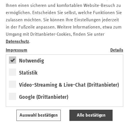
Foto MdL Petra Krebs, Grüne auf der Seite 4 oben im
Ihnen einen sicheren und komfortablen Website-Besuch zu
ersatzkasse report. Baden-Württemberg, Ausgabe
ermöglichen. Entscheiden Sie selbst, welche Funktionen Sie
August 2020
zulassen möchten. Sie können Ihre Einstellungen jederzeit
in der Fußzeile anpassen. Weitere Informationen, etwa zum
Kontakt
Umgang mit Drittanbieter-Cookies, finden Sie unter
Datenschutz
.
Frank Winkler
Impressum
Details
Verband der Ersatzkassen e.V. (vdek)
Landesvertretung Baden-Württemberg
Notwendig
Tel.: 07 11 / 2 39 54 - 19
Statistik
E-Mail:
frank.winkler@vdek.com
Video-Streaming & Live-Chat (Drittanbieter)
Seitennavigation
Seitenleiste
Auf einen Blick
Google (Drittanbieter)
mit
Veranstaltungen
weiteren
Informationen
Pressemitteilungen
Auswahl bestätigen
Alle bestätigen
Veröffentlichungen