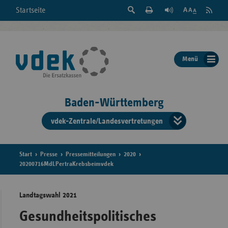
Suche
Seite
RSS
Startseite
Feed
einblenden
Drucken
abonni
Schrift
/
ausblenden
der
Menü
Seite
ändern
Baden-Württemberg
vdek-Zentrale/Landesvertretungen
Verband
der
Ersatzka
Start
Presse
Pressemitteilungen
2020
20200716MdLPertraKrebsbeimvdek
Landtagswahl 2021
Bun
Gesundheitspolitisches