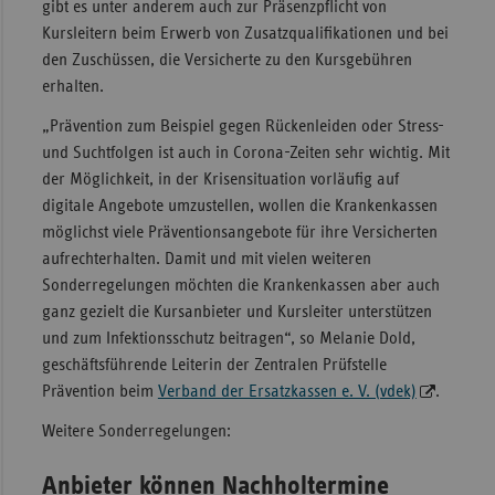
gibt es unter anderem auch zur Präsenzpflicht von
Sac
Kursleitern beim Erwerb von Zusatzqualifikationen und bei
den Zuschüssen, die Versicherte zu den Kursgebühren
Sac
erhalten.
An
„Prävention zum Beispiel gegen Rückenleiden oder Stress-
Sch
und Suchtfolgen ist auch in Corona-Zeiten sehr wichtig. Mit
Ho
der Möglichkeit, in der Krisensituation vorläufig auf
Thü
digitale Angebote umzustellen, wollen die Krankenkassen
möglichst viele Präventionsangebote für ihre Versicherten
aufrechterhalten. Damit und mit vielen weiteren
Sonderregelungen möchten die Krankenkassen aber auch
ganz gezielt die Kursanbieter und Kursleiter unterstützen
und zum Infektionsschutz beitragen“, so Melanie Dold,
geschäftsführende Leiterin der Zentralen Prüfstelle
Prävention beim
Verband der Ersatzkassen e. V. (vdek)
.
Weitere Sonderregelungen:
Anbieter können Nachholtermine