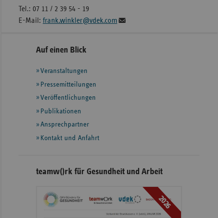
Tel.: 07 11 / 2 39 54 - 19
E-Mail:
frank.winkler@vdek.com
Seitennavigation
Seitenleiste
Auf einen Blick
mit
Veranstaltungen
weiteren
Informationen
Pressemitteilungen
Veröffentlichungen
Publikationen
Ansprechpartner
Kontakt und Anfahrt
teamw()rk für Gesundheit und Arbeit
2026