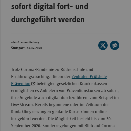
sofort digital fort- und
Wür
durchgeführt werden
Bay
Ber
Bre
vdek-Pressemitteilung
Seite
Stuttgart, 23.04.2020
Ha
auf
Seite
X
Hes
per
teilen
E-
Mec
Trotz Corona-Pandemie zu Rückenschule und
Mail
Vo
Ernährungscoaching: Die an der
Zentralen Prüfstelle
teilen
Prävention
beteiligten gesetzlichen Krankenkassen
Nie
ermöglichen es Anbietern von Präventionskursen ab sofort,
Nor
ihre Angebote auch digital durchzuführen, zum Beispiel im
Wes
Live-Stream. Bereits begonnene oder im Zeitraum der
Kontaktbegrenzungen geplante Kurse können online
Rhe
fortgeführt werden. Die Möglichkeit besteht bis zum 30.
September 2020. Sonderregelungen mit Blick auf Corona
Saa