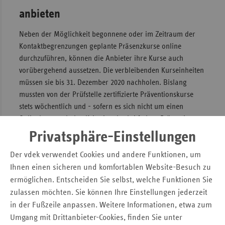
anbieten
Neben der Möglichkeit begonnene oder im Zeitraum der
Kontaktbegrenzungen geplante Präsenzkurse online
durchzuführen, können die Anbieter ihre Kurse auch
vorübergehend aussetzen. Die verbleibenden Kurseinheiten
müssen sie bis 31. Dezember 2020 nachholen. Bislang
mussten von der Prüfstelle zertifizierte Präventionskurse
stets wöchentlich und - sofern es sich nicht um einen
Onlinekurs nach den Kriterien des Leitfadens Prävention
handelt - vor Ort abgehalten werden.
Privatsphäre-Einstellungen
Zusatzqualifikationen können digital
Der vdek verwendet Cookies und andere Funktionen, um
Ihnen einen sicheren und komfortablen Website-Besuch zu
erworben werden
ermöglichen. Entscheiden Sie selbst, welche Funktionen Sie
zulassen möchten. Sie können Ihre Einstellungen jederzeit
Die Krankenkassen beschlossen zudem, dass Kursleiter
in der Fußzeile anpassen. Weitere Informationen, etwa zum
Zusatzqualifikationen ab sofort digital erwerben können.
Umgang mit Drittanbieter-Cookies, finden Sie unter
So sollen die Personenkontakte der Kursleiter reduziert