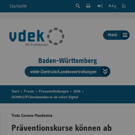
Suche
Seite
RSS
Startseite
Feed
einblenden
Drucken
abonni
Schrift
/
ausblenden
der
Menü
Seite
ändern
Baden-Württemberg
vdek-Zentrale/Landesvertretungen
Verband
der
Ersatzka
Start
Presse
Pressemitteilungen
2020
20200423Präventionskurse ab sofort digital
Trotz Corona-Pandemie
Bun
Präventionskurse können ab