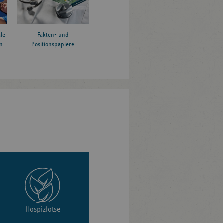
le
Fakten- und
n
Positionspapiere
Hospizlotse