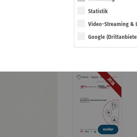
Veröffentlichungen
Statistik
Publikationen
Video-Streaming & L
Ansprechpartner
Kontakt und Anfahrt
Google (Drittanbiete
teamw()rk für
Gesundheit und Arbeit
2026
weiter