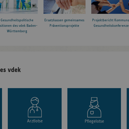
Gesundheitspolitische
Ersatzkassen gemeinsames
Projektbericht Kommuna
sitionen des vdek Baden-
Präventionsprojekte
Gesundheitskonferenze
Württemberg
es vdek
Arztlotse
Pflegelotse