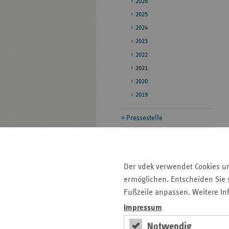
2026
2025
2024
2023
2022
2021
2020
2019
Pressestelle
Bildarchiv
Veröffentlichungen
Der vdek verwendet Cookies u
ermöglichen. Entscheiden Sie s
Seitenleiste
Auf einen Blick
Fußzeile anpassen. Weitere In
mit
Impressum
Veranstaltungen
weiteren
Notwendig
Informationen
Pressemitteilungen