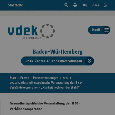
Suche
Seite
RSS
Startseite
Feed
einblenden
Drucken
abonni
Schrift
/
ausblenden
der
Menü
Seite
ändern
Baden-Württemberg
vdek-Zentrale/Landesvertretungen
Verband
der
Ersatzka
Start
Presse
Pressemitteilungen
2021
20210723Gesundheitspolitische Veranstaltung der B 52-
Verbändekooperation - „Klarheit noch vor der Wahl!“
Bun
Gesundheitspolitische Veranstaltung der B 52-
Verbändekooperation