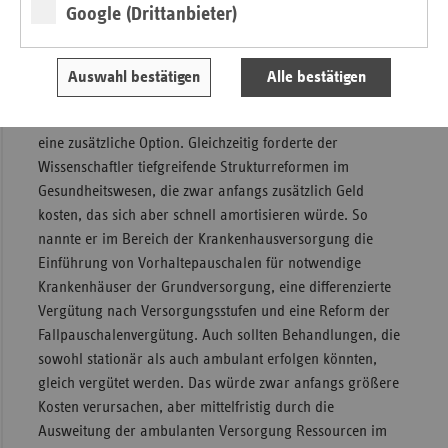
Google (Drittanbieter)
Professor Schreyögg schlug zur Stabilisierung der GKV-
Finanzierung eine Ausweitung der Beitragsbemessung vor,
bei der nicht nur die Bemessungsgrenze erhöht, sondern
Auswahl bestätigen
Alle bestätigen
beispielsweise auch Kapitalerträge herangezogen würden.
Auch ein weiterer Bundeszuschuss aus Steuergeldern sei
eine zusätzliche Option. Gleichzeitig forderte der
Wissenschaftler tiefgreifende Strukturreformen im
Gesundheitswesen, die zwar anfangs zusätzlich Geld
kosten, das sich aber schnell amortisieren würde. So
nannte er im Bereich der Krankenhausversorgung die
Einführung von Vorhaltepauschalen für notwendige
Krankenhäuser der Grundversorgung, eine differenzierte
Vergütung nach Versorgungsstufen und eine Reform der
Fallpauschalenvergütung. Auch sollten Behandlungen, die
sowohl stationär als auch ambulant erfolgen könnten,
gleich vergütet werden. Das würde zwar anfangs größere
Kosten verursachen, aber mittelfristig durch die
Ausweitung der ambulanten Versorgung Ressourcen im