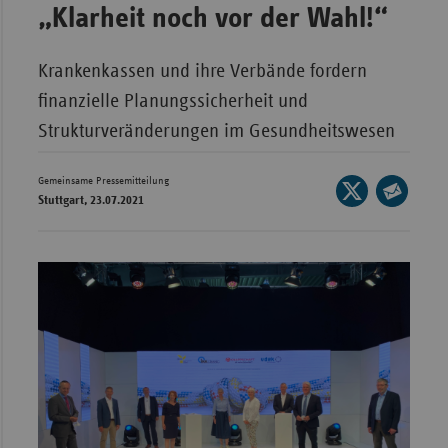
„Klarheit noch vor der Wahl!“
Wür
Bay
Krankenkassen und ihre Verbände fordern
Ber
finanzielle Planungssicherheit und
Strukturveränderungen im Gesundheitswesen
Bre
Ha
Gemeinsame Pressemitteilung
Seite
Hes
Stuttgart, 23.07.2021
auf
Seite
X
Mec
per
teilen
Vo
E-
Mail
Nie
teilen
Nor
Wes
Rhe
Saa