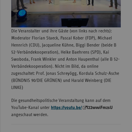
Sac
Sac
An
Die Veranstalter und ihre Gäste (von links nach rechts):
Sch
Moderator Florian Staeck, Pascal Kober (FDP), Michael
Ho
Hennrich (CDU), Jacqueline Kühne, Biggi Bender (beide B
52-Verbändekooperation), Heike Baehrens (SPD), Kai
Thü
Swoboda, Frank Winkler und Anton Haupenthal (alle B 52-
Verbändekooperation). Nicht im Bild, da online
zugeschaltet: Prof. Jonas Schreyögg, Kordula Schulz-Asche
(BÜNDNIS 90/DIE GRÜNEN) und Harald Weinberg (DIE
LINKE)
Die gesundheitspolitische Veranstaltung kann auf dem
YouTube-Kanal unter
https://youtu.be/
I22wwiFmzsU
angeschaut werden.