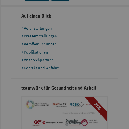
Seitennavigation
Seitenleiste
Auf einen Blick
mit
Veranstaltungen
weiteren
Informationen
Pressemitteilungen
Veröffentlichungen
Publikationen
Ansprechpartner
Kontakt und Anfahrt
teamw()rk für Gesundheit und Arbeit
2026