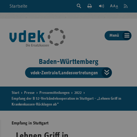
Suche
Seite
RSS
Startseite
Feed
einblenden
Drucken
abonni
Schrift
/
ausblenden
der
Menü
Seite
ändern
Baden-Württemberg
vdek-Zentrale/Landesvertretungen
Verband
der
Ersatzka
Start
Presse
Pressemitteilungen
2022
Empfang der B 52-Verbändekooperation in Stuttgart - „Lehnen Griff in
Krankenkassen-Rücklagen ab“
Bun
Empfang in Stuttgart
„Lehnen Griff in