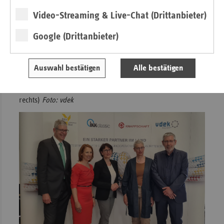
Gesundheitsversorgung.
Foto: Silicya Roth/B 52-
Video-Streaming & Live-Chat (Drittanbieter)
Verbändekooperation Baden-Württemberg
Google (Drittanbieter)
Foto 0: Staatssekretärin Dr. Ute Leidig (Mitte) mit den
Veranstaltern der B 52-Verbändekooperation Dr. Christian
Korbanka (IKK classic, links) Jacqueline Kühne (BKK-
Auswahl bestätigen
Alle bestätigen
Landesverband Süd, zweite von links), Biggi Bender (vdek,
zweite von rechts) und Anton Haupenthal (KNAPPSCHAFT,
rechts)
Foto: vdek