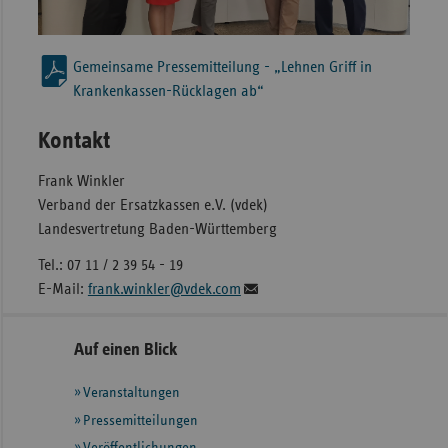
Gemeinsame Pressemitteilung - „Lehnen Griff in
Krankenkassen-Rücklagen ab“
Kontakt
Frank Winkler
Verband der Ersatzkassen e.V. (vdek)
Landesvertretung Baden-Württemberg
Tel.: 07 11 / 2 39 54 - 19
E-Mail:
frank.winkler@vdek.com
Seitennavigation
Seitenleiste
Auf einen Blick
mit
Veranstaltungen
weiteren
Informationen
Pressemitteilungen
Veröffentlichungen