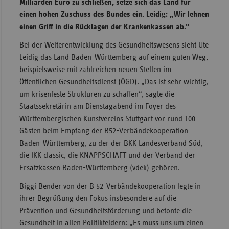
Milliarden Euro zu schließen, setze sich das Land für
einen hohen Zuschuss des Bundes ein. Leidig: „Wir lehnen
Sac
einen Griff in die Rücklagen der Krankenkassen ab.“
Sac
An
Bei der Weiterentwicklung des Gesundheitswesens sieht Ute
Leidig das Land Baden-Württemberg auf einem guten Weg,
Sch
beispielsweise mit zahlreichen neuen Stellen im
Ho
Öffentlichen Gesundheitsdienst (ÖGD). „Das ist sehr wichtig,
Thü
um krisenfeste Strukturen zu schaffen“, sagte die
Staatssekretärin am Dienstagabend im Foyer des
Württembergischen Kunstvereins Stuttgart vor rund 100
Gästen beim Empfang der B52-Verbändekooperation
Baden-Württemberg, zu der der BKK Landesverband Süd,
die IKK classic, die KNAPPSCHAFT und der Verband der
Ersatzkassen Baden-Württemberg (vdek) gehören.
Biggi Bender von der B 52-Verbändekooperation legte in
ihrer Begrüßung den Fokus insbesondere auf die
Prävention und Gesundheitsförderung und betonte die
Gesundheit in allen Politikfeldern: „Es muss uns um einen