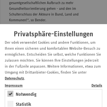
gesamtgesellschaftlichen Aufbruch zu mehr
Gesundheitsorientierung gehen - und den im
Schulterschluss der Akteure in Bund, Land und
Kommunen!“, so Bender.
Wie breit das Thema Gesundheitsförderung im Land
Privatsphäre-Einstellungen
aufgestellt ist, zeigte Ute Leidig unter anderem an den
Beispielen Landarztprogramm, telemedizinische
Der vdek verwendet Cookies und andere Funktionen, um
Versorgung und Künstliche Intelligenz im
Ihnen einen sicheren und komfortablen Website-Besuch zu
Gesundheitsbereich auf. So fördere das Land beispielsweise
ermöglichen. Entscheiden Sie selbst, welche Funktionen Sie
im Bereich Digitalisierung 50 Projekte mit einer
zulassen möchten. Sie können Ihre Einstellungen jederzeit
Gesamtsumme von 19 Millionen Euro. Auch mit dem
in der Fußzeile anpassen. Weitere Informationen, etwa zum
Einsatz von Künstlicher Intelligenz im Gesundheitsbereich,
Umgang mit Drittanbieter-Cookies, finden Sie unter
zum Beispiel bei der Krebsfrüherkennung, nehme das Land
Datenschutz
.
eine Vorreiterrolle ein. Die anwesenden Akteure aus dem
Impressum
Details
Gesundheitswesen lud die Staatssekretärin ein,
„gemeinsam unseren erfolgreichen Weg weiterzugehen“.
Notwendig
Foto Leidig: Staatssekretärin Dr. Ute Leidig sprach beim B
Statistik
52-Empfang über die Ansätze des Landes für eine starke