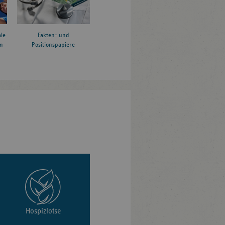
le
Fakten- und
n
Positionspapiere
Hospizlotse