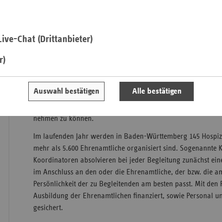
Kassen im Land ist dort die Geschäftsstelle der Landesarbeit
ambulante Hospizförderung angesiedelt. Besonders wertvoll s
Saa
ehrenamtlichen Mitarbeiterinnen und Mitarbeiter der Hospiz
ive-Chat (Drittanbieter)
Sac
Württemberg, drückt Fuhrer im Namen der gesetzlichen Kra
Sac
r)
deren Verbänden seinen Dank aus. Sie besuchen und betreuen
An
Lebensphase zuhause. Nach Angaben der LAG sind im vergan
Erwachsene und 424 Kinder durch die Ehrenamtlichen begle
Sch
Auswahl bestätigen
Alle bestätigen
102 Familien mit einem sterbenden Elternteil durch Kinderho
Ho
gehen auf die besonderen Belange von Kindern ein und begl
Thü
nehmen zu können.
Im laufenden Jahr werden in Baden-Württemberg 145 Hospizd
mehr als 5.600 Ehrenamtliche organisiert sind. Sogenannte
Koordinatoren absolvieren bei jeder Begleitung zunächst ein
im Anschluss an den oder die Ehrenamtliche, der bzw. die am
Persönlichkeit der zu Begleitenden am besten passt. Mit den
Ausbildung der Ehrenamtlichen finanziert, sowie Personal u
gesichert.