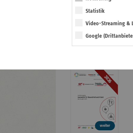
Veröffentlichungen
Statistik
Publikationen
Video-Streaming & L
Ansprechpartner
Kontakt und Anfahrt
Google (Drittanbiete
teamw()rk für
Gesundheit und Arbeit
2026
weiter