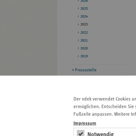
2026
2025
2024
2023
2022
2021
2020
2019
Pressestelle
Bildarchiv
Veröffentlichungen
Der vdek verwendet Cookies u
ermöglichen. Entscheiden Sie s
Seitenleiste
Auf einen Blick
Fußzeile anpassen. Weitere In
mit
Impressum
Veranstaltungen
weiteren
Notwendig
Informationen
Pressemitteilungen