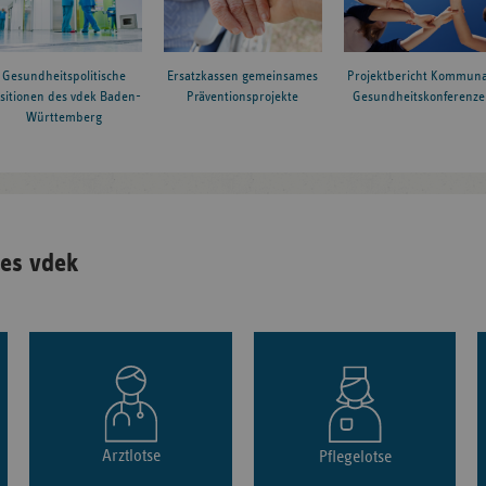
Gesundheitspolitische
Ersatzkassen gemeinsames
Projektbericht Kommuna
sitionen des vdek Baden-
Präventionsprojekte
Gesundheitskonferenze
Württemberg
es vdek
Arztlotse
Pflegelotse