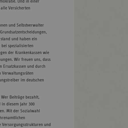
emokratie. Und in einer
alle Versicherten
nnen und Selbstverwalter
e Grundsatzentscheidungen,
rstand und haben ein
bei spezialisierten
ungen der Krankenkassen wie
hungen. Wir freuen uns, dass
en Ersatzkassen und durch
en Verwaltungsräten
ungstreiber im deutschen
: Wer Beiträge bezahlt,
 in diesem Jahr 300
en. Mit der Sozialwahl
ehrenamtlichen
ne Versorgungsstrukturen und