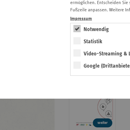
ermöglichen. Entscheiden Sie s
Veröffentlichungen
Fußzeile anpassen. Weitere In
Publikationen
Impressum
Ansprechpartner
Notwendig
Kontakt und Anfahrt
Statistik
teamw()rk für
Video-Streaming & L
Gesundheit und Arbeit
Google (Drittanbiete
2026
weiter