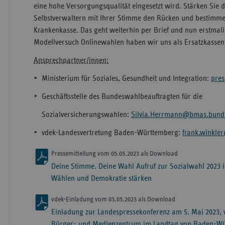
eine hohe Versorgungsqualität eingesetzt wird. Stärken Sie 
Selbstverwaltern mit Ihrer Stimme den Rücken und bestimme
Krankenkasse. Das geht weiterhin per Brief und nun erstmali
Modellversuch Onlinewahlen haben wir uns als Ersatzkassen b
Ansprechpartner/innen:
∙ Ministerium für Soziales, Gesundheit und Integration:
pre
∙ Geschäftsstelle des Bundeswahlbeauftragten für die
Sozialversicherungswahlen:
Silvia.Herrmann@bmas.bund
∙ vdek-Landesvertretung Baden-Württemberg:
frank.winkle
Pressemitteilung vom 05.05.2023 als Download
Deine Stimme. Deine Wahl Aufruf zur Sozialwahl 2023
Wählen und Demokratie stärken
vdek-Einladung vom 03.05.2023 als Download
Einladung zur Landespressekonferenz am 5. Mai 2023, 
Bürger- und Medienzentrum im Landtag von Baden-W