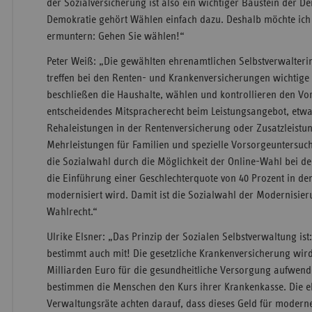
der Sozialversicherung ist also ein wichtiger Baustein der D
Demokratie gehört Wählen einfach dazu. Deshalb möchte ich 
ermuntern: Gehen Sie wählen!“
Peter Weiß: „Die gewählten ehrenamtlichen Selbstverwalteri
treffen bei den Renten- und Krankenversicherungen wichtig
beschließen die Haushalte, wählen und kontrollieren den Vo
entscheidendes Mitspracherecht beim Leistungsangebot, etwa 
Rehaleistungen in der Rentenversicherung oder Zusatzleist
Mehrleistungen für Familien und spezielle Vorsorgeuntersuc
die Sozialwahl durch die Möglichkeit der Online-Wahl bei d
die Einführung einer Geschlechterquote von 40 Prozent in d
modernisiert wird. Damit ist die Sozialwahl der Modernisier
Wahlrecht.“
Ulrike Elsner: „Das Prinzip der Sozialen Selbstverwaltung ist
bestimmt auch mit! Die gesetzliche Krankenversicherung wird
Milliarden Euro für die gesundheitliche Versorgung aufwend
bestimmen die Menschen den Kurs ihrer Krankenkasse. Die 
Verwaltungsräte achten darauf, dass dieses Geld für moder