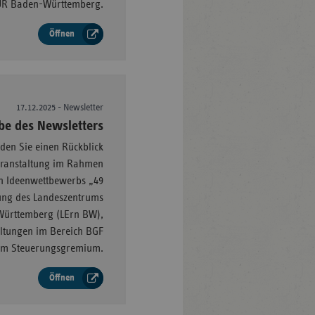
UR Baden-Württemberg.
Öffnen
17.12.2025 - Newsletter
–
be des Newsletters
nden Sie einen Rückblick
eranstaltung im Rahmen
n Ideenwettbewerbs „49
lung des Landeszentrums
Württemberg (LErn BW),
ltungen im Bereich BGF
zum Steuerungsgremium.
Öffnen