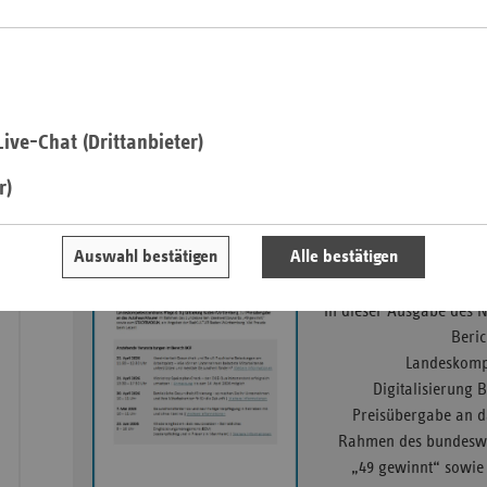
klimafreundlichen und
der RadK
Saa
Mitarbeitend
Sac
Sac
ive-Chat (Drittanbieter)
An
r)
Sch
Ho
Thü
Auswahl bestätigen
Alle bestätigen
2. Ausgabe d
In dieser Ausgabe des N
Beric
Landeskomp
Digitalisierung
Preisübergabe an 
Rahmen des bundeswe
„49 gewinnt“ sowi