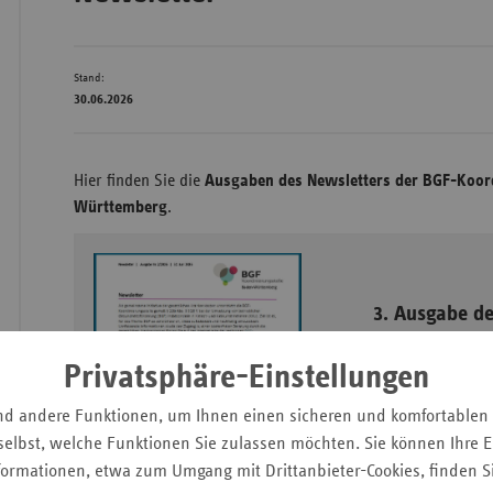
Stand:
Wür
30.06.2026
Bay
Ber
Hier finden Sie die
Ausgaben des Newsletters der BGF-Koord
Bre
Württemberg
.
Ha
Hes
3. Ausgabe d
Mec
Vo
Freuen Sie sich in 
Privatsphäre-Einstellungen
ausführlichen Beitrag
Nie
am Arbeitsplatz
nd andere Funktionen, um Ihnen einen sicheren und komfortablen
Nor
interaktiven Worksho
elbst, welche Funktionen Sie zulassen möchten. Sie können Ihre Ei
Wes
Klimawandel und Gesund
formationen, etwa zum Umgang mit Drittanbieter-Cookies, finden S
erhalten Sie einen wertv
Rhe