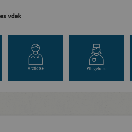
es vdek
Arztlotse
Pflegelotse