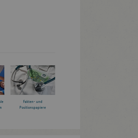
le
Fakten- und
n
Positionspapiere