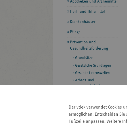
Apotheken und Arzneimittel
Heil- und Hilfsmittel
Krankenhäuser
Pflege
Prävention und
Gesundheitsförderung
Grundsätze
Gesetzliche Grundlagen
Gesunde Lebenswelten
Arbeits- und
Gesundheitsförderung
Betriebliche
Gesundheitsförderung
Der vdek verwendet Cookies u
Rettungsdienst und
ermöglichen. Entscheiden Sie s
Krankentransport
Fußzeile anpassen. Weitere In