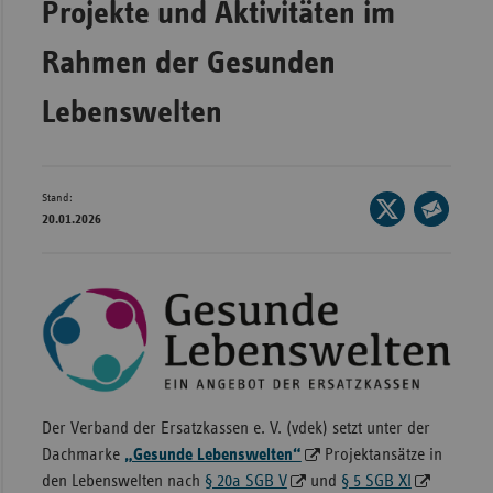
Projekte und Aktivitäten im
Wür
Rahmen der Gesunden
Bay
Lebenswelten
Ber
Bre
Ha
Stand:
Seite
Hes
20.01.2026
auf
Seite
X
Mec
per
teilen
Vo
E-
Mail
Nie
teilen
Nor
Wes
Rhe
Der Verband der Ersatzkassen e. V. (vdek) setzt unter der
Dachmarke
„Gesunde Lebenswelten“
Projektansätze in
den Lebenswelten nach
§ 20a SGB V
und
§ 5 SGB XI
Saa