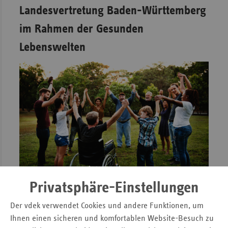
Landesvertretung Baden-Württemberg
im Rahmen der Gesunden
Lebenswelten
Privatsphäre-Einstellungen
Gesund vor Ort
Der vdek verwendet Cookies und andere Funktionen, um
Ihnen einen sicheren und komfortablen Website-Besuch zu
Gesundheitsförderung und Prävention für Menschen, die