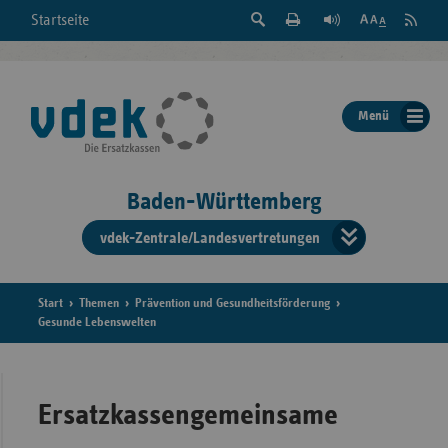
Suche
Seite
RSS
Startseite
Feed
einblenden
Drucken
abonni
Schrift
/
ausblenden
der
Menü
Seite
ändern
Baden-Württemberg
vdek-Zentrale/Landesvertretungen
Verband
der
Ersatzka
Start
Themen
Prävention und Gesundheitsförderung
Gesunde Lebenswelten
Bun
Ersatzkassengemeinsame