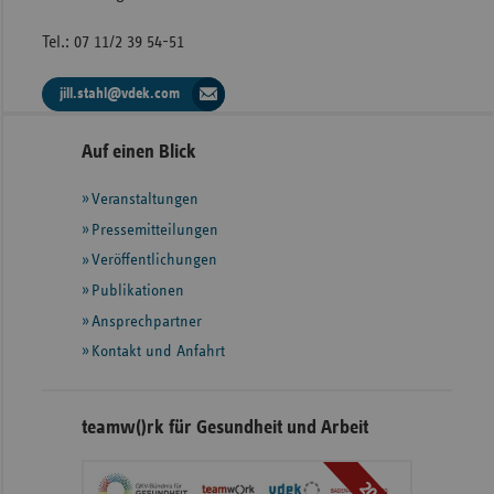
Tel.: 07 11/2 39 54-51
jill.stahl@vdek.com
Seitennavigation
Seitenleiste
Auf einen Blick
mit
Veranstaltungen
weiteren
Informationen
Pressemitteilungen
Veröffentlichungen
Publikationen
Ansprechpartner
Kontakt und Anfahrt
teamw()rk für Gesundheit und Arbeit