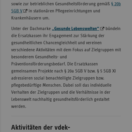
sowie zur betrieblichen Gesundheitsförderung gemäß
§ 20b
Sac
SGB V
in stationären Pflegeeinrichtungen und
Krankenhäusern um.
Sac
An
Unter der Dachmarke
„Gesunde Lebenswelten“
bündeln
Sch
die Ersatzkassen ihr Engagement zur Stärkung der
Ho
gesundheitlichen Chancengleichheit und vereinen
verschiedene Aktivitäten mit dem Fokus auf Zielgruppen mit
Thü
besonderem Gesundheits- und
Präventionsförderungsbedarf. Die Ersatzkassen
gemeinsamen Projekte nach § 20a SGB V bzw. § 5 SGB XI
adressieren sozial benachteiligte Zielgruppen bzw.
pflegebedürftige Menschen. Dabei soll das individuelle
Verhalten der Zielgruppen und die Verhältnisse in der
Lebenswelt nachhaltig gesundheitsförderlich gestaltet
werden.
Aktivitäten der vdek-