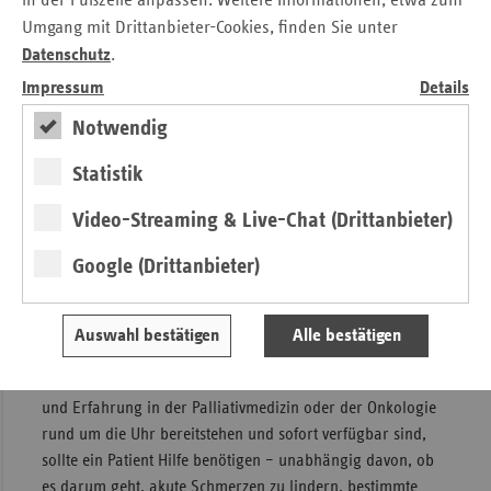
in der Fußzeile anpassen. Weitere Informationen, etwa zum
Bremen. Getragen wird er vom Klinikum Links der Weser
Umgang mit Drittanbieter-Cookies, finden Sie unter
und der Zentrale für Private Fürsorge, die seit vielen Jahren
Datenschutz
.
das hospiz:brücke in Walle betreibt. Während die Zentrale
Impressum
Details
für Private Fürsorge für die pflegerische Versorgung
innerhalb des ambulanten Palliativdienstes zuständig ist,
Notwendig
stellt das Klinikum Links der Weser die speziell
ausgebildeten Ärzte und. Sozialarbeiter.
Statistik
Seelsorger, Therapeuten und ehrenamtliche Begleiter
Video-Streaming & Live-Chat (Drittanbieter)
werden das Angebot des Dienstes ergänzen. Eine enge
Zusammenarbeit mit dem Hospiz- und Palliativ-Verband
Google (Drittanbieter)
Bremen ist geplant.
Konkret bedeutet dies, dass ab sofort ein Team aus
Auswahl bestätigen
Alle bestätigen
palliativmedizinisch ausgebildeten Ärztinnen und Ärzte
sowie Pflegekräfte mit der Zusatzausbildung Palliativ Care
und Erfahrung in der Palliativmedizin oder der Onkologie
rund um die Uhr bereitstehen und sofort verfügbar sind,
sollte ein Patient Hilfe benötigen – unabhängig davon, ob
es darum geht, akute Schmerzen zu lindern, bestimmte