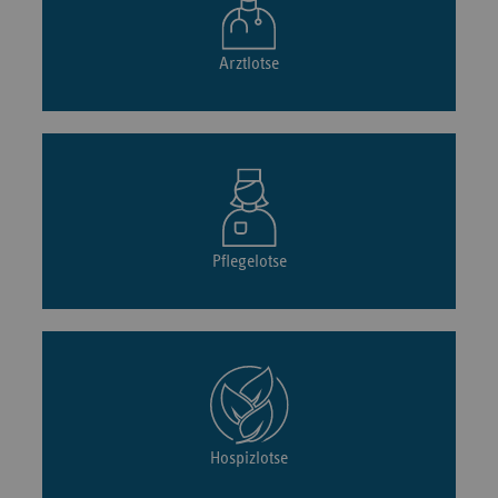
Arztlotse
Pflegelotse
Hospizlotse