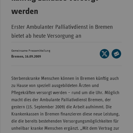
Wür
werden
Bay
Erster Ambulanter Palliativdienst in Bremen
Ber
bietet ab heute Versorgung an
Bre
Ha
Gemeinsame Pressemitteilung
Seite
Bremen, 16.09.2009
auf
Hes
Seite
X
per
Mec
teilen
E-
Vo
Sterbenskranke Menschen können in Bremen künftig auch
Mail
zu Hause von speziell ausgebildeten Ärzten und
Nie
teilen
Pflegekräften versorgt werden – rund um die Uhr. Möglich
Nor
macht dies der Ambulante Palliativdienst Bremen, der
Wes
gestern (15. September 2009) die Arbeit aufnimmt. Die
Krankenkassen in Bremen finanzieren diese neue Leistung,
Rhe
die die bereits bestehenden Versorgungsmöglichkeiten für
unheilbar kranke Menschen ergänzt. „Mit dem Vertrag zur
Saa