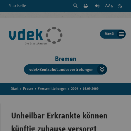
Suche
Seite
RSS
Startseite
Feed
einblenden
Drucken
abonni
Schrift
/
ausblenden
der
Menü
Seite
ändern
Bremen
vdek-Zentrale/Landesvertretungen
Verband
der
Ersatzka
Start
Presse
Pressemitteilungen
2009
16.09.2009
Bun
Unheilbar Erkrankte können
künftig zuhause versorgt