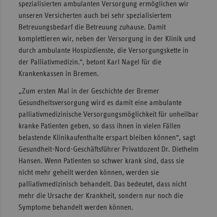
spezialisierten ambulanten Versorgung ermöglichen wir
Sac
unseren Versicherten auch bei sehr spezialisiertem
Betreuungsbedarf die Betreuung zuhause. Damit
Sac
komplettieren wir, neben der Versorgung in der Klinik und
An
durch ambulante Hospizdienste, die Versorgungskette in
Sch
der Palliativmedizin.“, betont Karl Nagel für die
Ho
Krankenkassen in Bremen.
Thü
„Zum ersten Mal in der Geschichte der Bremer
Gesundheitsversorgung wird es damit eine ambulante
palliativmedizinische Versorgungsmöglichkeit für unheilbar
kranke Patienten geben, so dass ihnen in vielen Fällen
belastende Klinikaufenthalte erspart bleiben können“, sagt
Gesundheit-Nord-Geschäftsführer Privatdozent Dr. Diethelm
Hansen. Wenn Patienten so schwer krank sind, dass sie
nicht mehr geheilt werden können, werden sie
palliativmedizinisch behandelt. Das bedeutet, dass nicht
mehr die Ursache der Krankheit, sondern nur noch die
Symptome behandelt werden können.