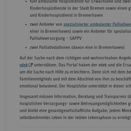
fünf ambulante Hospizdienste für Erwachsene und zwe
Kinderhospizdienste in der Stadt Bremen sowie eine
und Kinderhospizdienst in Bremerhaven
zwei Anbieter von
spezialisierter ambulanter Palliativ
einer in Bremerhaven) sowie ein Anbieter für spezialis
Palliativversorgung – SAPPV
zwei Palliativstationen (davon eine in Bremerhaven)
Auf der Suche nach dem richtigen und wohnortnahen Angeb
vdek
unterstützen. Das Portal haben der vdek und die Ersa
um die Suche nach Hilfe zu erleichtern. Denn sich mit dem b
Familienmitglieds und mit dem Abschied von ihm zu beschäfti
emotional belastend. Der Hospizlotse unterstützt in dieser s
Insgesamt müssen Information, Beratung und Transparenz übe
hospizlichen Versorgungs- sowie Betreuungsmöglichkeiten gew
und bleibt eine gesamtgesellschaftliche Aufgabe, jedem Men
selbstbestimmtes Leben in der letzten Lebensphase zu ermögl