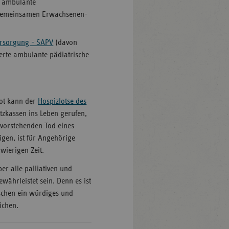
i ambulante
n gemeinsamen Erwachsenen-
versorgung - SAPV
(davon
ierte ambulante pädiatrische
ot kann der
Hospizlotse des
tzkassen ins Leben gerufen,
evorstehenden Tod eines
gen, ist für Angehörige
chwierigen Zeit.
r alle palliativen und
ährleistet sein. Denn es ist
schen ein würdiges und
ichen.