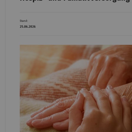
Stand:
Wür
25.06.2026
Bay
Ber
Bre
Ha
Hes
Mec
Vo
Nie
Nor
Wes
Rhe