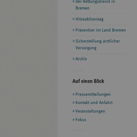
Der Rettungsdienst in
Bremen
Hitzeaktionstag
Prävention im Land Bremen
Sicherstellung ärztlicher
Versorgung
Archiv
Seitenleiste
Auf einen Blick
mit
Pressemitteilungen
weiteren
Informationen
Kontakt und Anfahrt
Veranstaltungen
Fokus