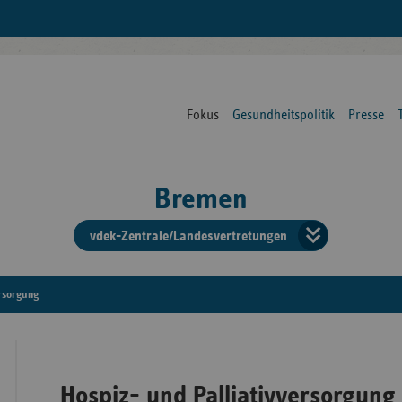
Fokus
Gesundheitspolitik
Presse
Bremen
vdek-Zentrale/Landesvertretungen
Verba
der
ersorgung
Ersat
Hospiz- und Palliativversorgung
Bun