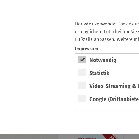
6.
Präventionskonferenz
am 23.09.2026
Der vdek verwendet Cookies u
ermöglichen. Entscheiden Sie s
Anmeldung
Fußzeile anpassen. Weitere In
weiter
Impressum
Zehn Jahre Präventionsgesetz,
Notwendig
zehn Jahre
Landesrahmenvereinbarung:
Statistik
Zeit, Resümee zu ziehen auf
der diesjährigen
Video-Streaming & L
Präventionskonferenz. Jetzt
mit Programm und
Google (Drittanbiete
Anmeldemöglichkeit.
Infos zum Praxisstart