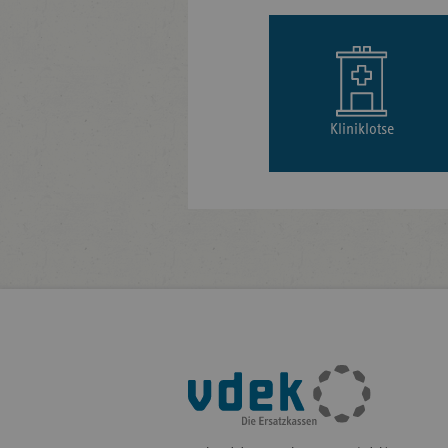
Kliniklotse
Fußleisten-
Navigation