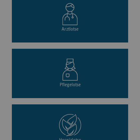
Arztlotse
Pflegelotse
Hospizlotse