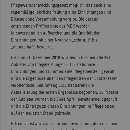
Pflegeweiterentwicklungsgesetz möglich, das auch eine
Sac
regelmäßige jährliche Prüfung aller Einrichtungen und
Sac
Dienste ohne Voranmeldung vorgibt. Die daraus
An
entstehenden Prüfberichte des MDK werden
laienverständlich aufbereitet und die Qualität der
Sch
Einrichtungen mit einer Note von „sehr gut“ bis
Ho
„mangelhaft“ bewertet.
Thü
Bis zum 31. Dezember 2010 wurden in Bremen alle 261
Anbieter von Pflegeleistungen – 148 stationäre
Einrichtungen und 113 ambulante Pflegedienste - geprüft
und die Ergebnisse über den Pflegelotsen der Ersatzkassen
veröffentlicht. Seit Anfang 2011 hat bereits die
Aktualisierung der ersten Ergebnisse begonnen. 38 Prozent
der Anbieter wurden bis Ende April bereits erneut geprüft
und die Einträge zu diesen Einrichtungen im Pflegelotsen
auf den neuesten Stand gebracht.
Erfreulich ist auch, dass für eine Gewichtung der einzelnen