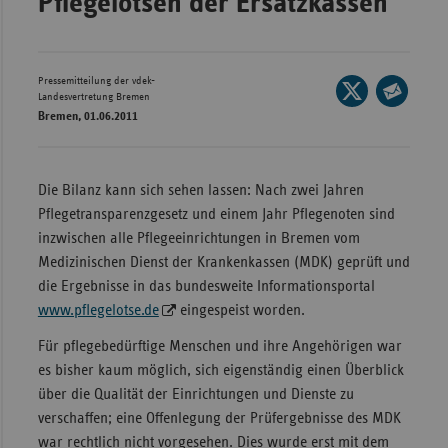
Pflegelotsen der Ersatzkassen
Wür
Bay
Pressemitteilung der vdek-
Seite
Ber
Landesvertretung Bremen
auf
Bremen, 01.06.2011
Seite
Bre
X
per
teilen
E-
Ha
Die Bilanz kann sich sehen lassen: Nach zwei Jahren
Mail
Hes
Pflegetransparenzgesetz und einem Jahr Pflegenoten sind
teilen
Mec
inzwischen alle Pflegeeinrichtungen in Bremen vom
Vo
Medizinischen Dienst der Krankenkassen (MDK) geprüft und
die Ergebnisse in das bundesweite Informationsportal
Nie
www.pflegelotse.de
eingespeist worden.
Nor
Für pflegebedürftige Menschen und ihre Angehörigen war
Wes
es bisher kaum möglich, sich eigenständig einen Überblick
Rhe
über die Qualität der Einrichtungen und Dienste zu
verschaffen; eine Offenlegung der Prüfergebnisse des MDK
war rechtlich nicht vorgesehen. Dies wurde erst mit dem
Saa