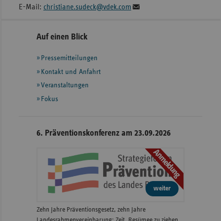
E-Mail:
christiane.sudeck@vdek.com
Seitennavigation
Seitenleiste
Auf einen Blick
mit
Pressemitteilungen
weiteren
Informationen
Kontakt und Anfahrt
Veranstaltungen
Fokus
6. Präventionskonferenz am 23.09.2026
Anmeldung
weiter
Zehn Jahre Präventionsgesetz, zehn Jahre
Landesrahmenvereinbarung: Zeit, Resümee zu ziehen