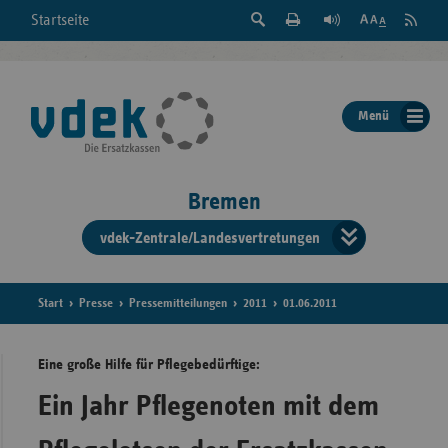
Suche
Seite
RSS
Startseite
Feed
einblenden
Drucken
abonni
Schrift
/
ausblenden
der
Menü
Seite
ändern
Bremen
vdek-Zentrale/Landesvertretungen
Verband
der
Ersatzka
Start
Presse
Pressemitteilungen
2011
01.06.2011
Eine große Hilfe für Pflegebedürftige:
Bun
Ein Jahr Pflegenoten mit dem