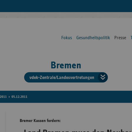
Fokus
Gesundheitspolitik
Presse
Bremen
vdek-Zentrale/Landesvertretungen
Verba
der
2011
05.12.2011
Ersat
Bremer Kassen fordern:
Bun