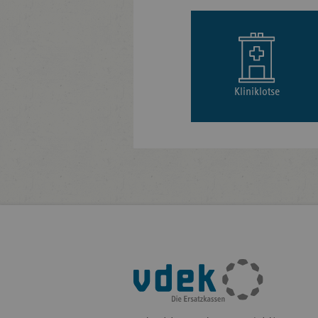
Kliniklotse
Fußleisten-
Navigation