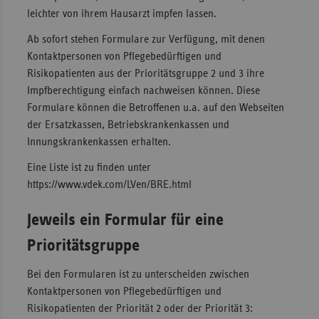
leichter von ihrem Hausarzt impfen lassen.
Sac
Ab sofort stehen Formulare zur Verfügung, mit denen
Sac
Kontaktpersonen von Pflegebedürftigen und
An
Risikopatienten aus der Prioritätsgruppe 2 und 3 ihre
Sch
Impfberechtigung einfach nachweisen können. Diese
Ho
Formulare können die Betroffenen u.a. auf den Webseiten
der Ersatzkassen, Betriebskrankenkassen und
Thü
Innungskrankenkassen erhalten.
Eine Liste ist zu finden unter
https://www.vdek.com/LVen/BRE.html
Jeweils ein Formular für eine
Prioritätsgruppe
Bei den Formularen ist zu unterscheiden zwischen
Kontaktpersonen von Pflegebedürftigen und
Risikopatienten der Priorität 2 oder der Priorität 3: