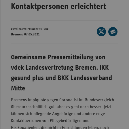
Kontaktpersonen erleichtert
Wür
Bay
Ber
gemeinsame Pressemitteilung
Seite
Bremen, 07.05.2021
auf
Bre
Seite
X
per
Ha
teilen
E-
Gemeinsame Pressemitteilung von
Hes
Mail
vdek Landesvertretung Bremen, IKK
teilen
Mec
Vo
gesund plus und BKK Landesverband
Nie
Mitte
Nor
Bremens Impfquote gegen Corona ist im Bundesvergleich
Wes
überdurchschnittlich gut, aber es geht noch besser: Jetzt
Rhe
können sich pflegende Angehörige und andere enge
Kontaktpersonen von Pflegebedürftigen und
Saa
Risikopatienten, die nicht in Einrichtungen leben, noch