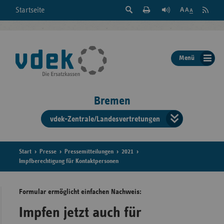
Suche
Seite
RSS
Startseite
Feed
einblenden
Drucken
abonni
Schrift
/
ausblenden
der
Menü
Seite
ändern
Bremen
vdek-Zentrale/Landesvertretungen
Verband
der
Ersatzka
Start
Presse
Pressemitteilungen
2021
Impfberechtigung für Kontaktpersonen
Formular ermöglicht einfachen Nachweis:
Bun
Impfen jetzt auch für