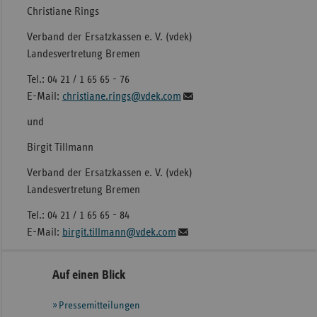
Christiane Rings
Verband der Ersatzkassen e. V. (vdek)
Landesvertretung Bremen
Tel.: 04 21 / 1 65 65 - 76
E-Mail:
christiane.rings@vdek.com
und
Birgit Tillmann
Verband der Ersatzkassen e. V. (vdek)
Landesvertretung Bremen
Tel.: 04 21 / 1 65 65 - 84
E-Mail:
birgit.tillmann@vdek.com
Seitennavigation
Seitenleiste
Auf einen Blick
mit
Pressemitteilungen
weiteren