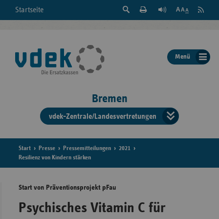
Suche
Seite
RSS
Startseite
Feed
einblenden
Drucken
abonni
Schrift
/
ausblenden
der
Menü
Seite
ändern
Bremen
vdek-Zentrale/Landesvertretungen
Verband
der
Ersatzka
Start
Presse
Pressemitteilungen
2021
Resilienz von Kindern stärken
Start von Präventionsprojekt pFau
Bun
Psychisches Vitamin C für