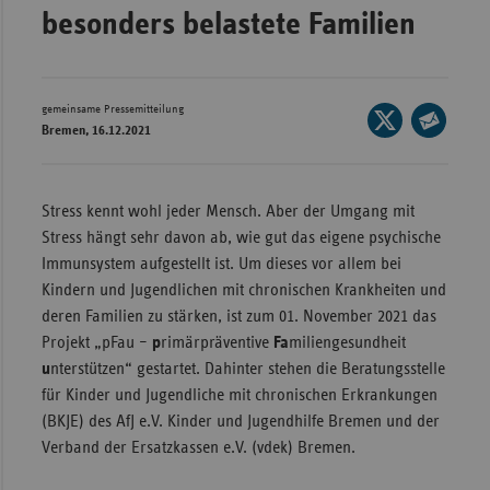
besonders belastete Familien
Wür
Bay
Ber
gemeinsame Pressemitteilung
Seite
Bremen, 16.12.2021
auf
Bre
Seite
X
per
Ha
teilen
E-
Stress kennt wohl jeder Mensch. Aber der Umgang mit
Hes
Mail
Stress hängt sehr davon ab, wie gut das eigene psychische
teilen
Mec
Immunsystem aufgestellt ist. Um dieses vor allem bei
Vo
Kindern und Jugendlichen mit chronischen Krankheiten und
deren Familien zu stärken, ist zum 01. November 2021 das
Nie
Projekt „pFau –
p
rimärpräventive
Fa
miliengesundheit
Nor
u
nterstützen“ gestartet. Dahinter stehen die Beratungsstelle
Wes
für Kinder und Jugendliche mit chronischen Erkrankungen
Rhe
(BKJE) des AfJ e.V. Kinder und Jugendhilfe Bremen und der
Verband der Ersatzkassen e.V. (vdek) Bremen.
Saa