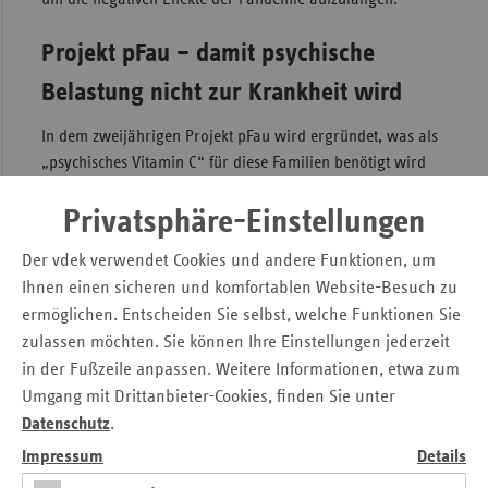
Projekt pFau – damit psychische
Belastung nicht zur Krankheit wird
In dem zweijährigen Projekt pFau wird ergründet, was als
„psychisches Vitamin C“ für diese Familien benötigt wird
und wie die verschiedenen belasteten Familienmitglieder zu
innerer Stärke und Gelassenheit gelangen können, um
Privatsphäre-Einstellungen
mehr Lebensqualität zu erreichen. Die Beratungsstelle des
Der vdek verwendet Cookies und andere Funktionen, um
AfJ e.V. soll deshalb eine zentrale Anlaufstelle für ein
Ihnen einen sicheren und komfortablen Website-Besuch zu
niederschwelliges Kursprogramm zur Vorsorge für die
ermöglichen. Entscheiden Sie selbst, welche Funktionen Sie
psychische Gesundheit werden. In diesen Kursen sollen die
zulassen möchten. Sie können Ihre Einstellungen jederzeit
betroffenen Familienmitglieder erfahren, wie sie Stabilität
in der Fußzeile anpassen. Weitere Informationen, etwa zum
gewinnen und Herausforderungen meistern können. Sie
Umgang mit Drittanbieter-Cookies, finden Sie unter
lernen hier, wie sie Stress bewältigen und nachhaltig
psychisch gesund bleiben können und wie sie Orientierung
Datenschutz
.
finden, um Krisen zu verkraften.
Impressum
Details