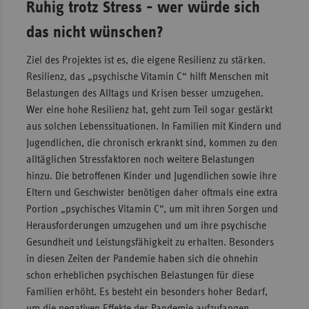
Ruhig trotz Stress - wer würde sich
Sac
das nicht wünschen?
Sac
An
Ziel des Projektes ist es, die eigene Resilienz zu stärken.
Resilienz, das „psychische Vitamin C“ hilft Menschen mit
Sch
Belastungen des Alltags und Krisen besser umzugehen.
Ho
Wer eine hohe Resilienz hat, geht zum Teil sogar gestärkt
Thü
aus solchen Lebenssituationen. In Familien mit Kindern und
Jugendlichen, die chronisch erkrankt sind, kommen zu den
alltäglichen Stressfaktoren noch weitere Belastungen
hinzu. Die betroffenen Kinder und Jugendlichen sowie ihre
Eltern und Geschwister benötigen daher oftmals eine extra
Portion „psychisches Vitamin C“, um mit ihren Sorgen und
Herausforderungen umzugehen und um ihre psychische
Gesundheit und Leistungsfähigkeit zu erhalten. Besonders
in diesen Zeiten der Pandemie haben sich die ohnehin
schon erheblichen psychischen Belastungen für diese
Familien erhöht. Es besteht ein besonders hoher Bedarf,
um die negativen Effekte der Pandemie aufzufangen.