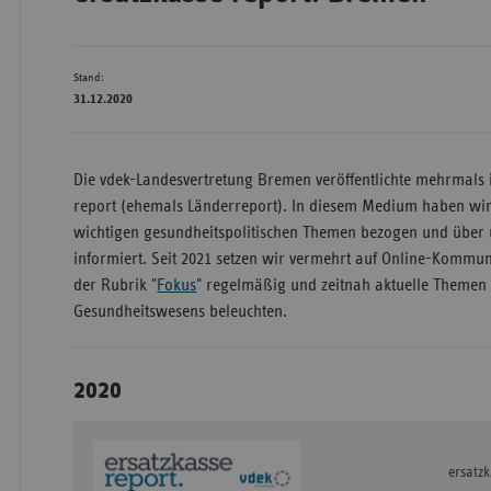
Stand:
Wür
31.12.2020
Bay
Ber
Die vdek-Landesvertretung Bremen veröffentlichte mehrmals 
Bre
report (ehemals Länderreport). In diesem Medium haben wir 
wichtigen gesundheitspolitischen Themen bezogen und über u
Ha
informiert. Seit 2021 setzen wir vermehrt auf Online-Kommu
Hes
der Rubrik "
Fokus
" regelmäßig und zeitnah aktuelle Themen
Gesundheitswesens beleuchten.
Mec
Vo
Nie
2020
Nor
Wes
ersatz
Rhe