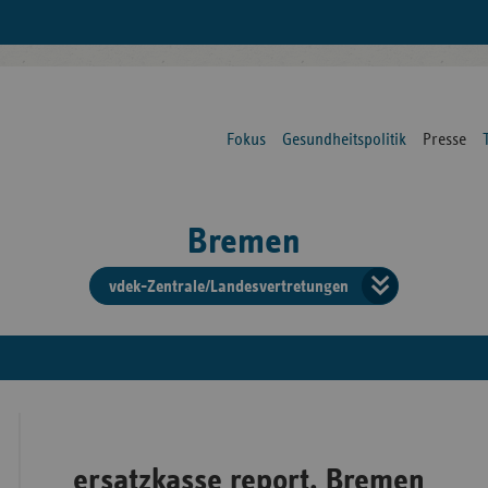
Fokus
Gesundheitspolitik
Presse
Bremen
vdek-Zentrale/Landesvertretungen
Verba
der
Ersat
ersatzkasse report. Bremen
Bun