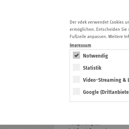
Zehn Jahre Präventionsgesetz,
zehn Jahre
Landesrahmenvereinbarung:
Der vdek verwendet Cookies u
Zeit, Resümee zu ziehen auf
ermöglichen. Entscheiden Sie s
der diesjährigen
Fußzeile anpassen. Weitere In
Präventionskonferenz. Jetzt
mit Programm und
Impressum
Anmeldemöglichkeit.
Notwendig
Statistik
Infos zum Praxisstart
Video-Streaming & L
NEU
Google (Drittanbiete
weiter
Praxisgründung oder