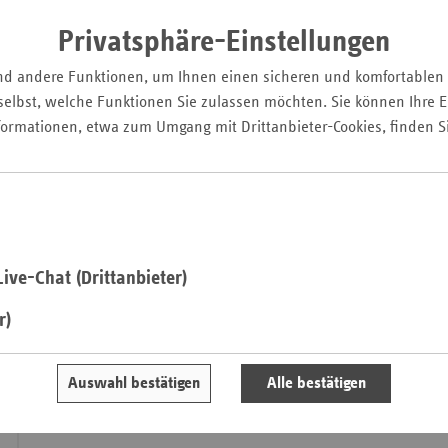
Von Kliniken, Präve
Privatsphäre-Einstellungen
und dig
Saa
Wir sprechen m
nd andere Funktionen, um Ihnen einen sicheren und komfortablen
Sac
kommunalen Klinikver
elbst, welche Funktionen Sie zulassen möchten. Sie können Ihre Ei
über ein Präventionspr
Sac
formationen, etwa zum Umgang mit Drittanbieter-Cookies, finden S
Pflege und über digital
An
Sozialwahl und b
Sch
Ho
Thü
ive-Chat (Drittanbieter)
ersatzkasse report. Juni 2020
Von Corona über Krankenhausplanung bis zur Prävent
r)
Wir betrachten Herausforderungen und Lösungen für da
der Corona-Pandemie, beurteilen das geplante Bremische
nehmen Stellung zu dem Ziel der Bremer Koalition einer
Auswahl bestätigen
Alle bestätigen
Bedarfsplanung und berichten über die 2. Präventionsko
Strategieforums.