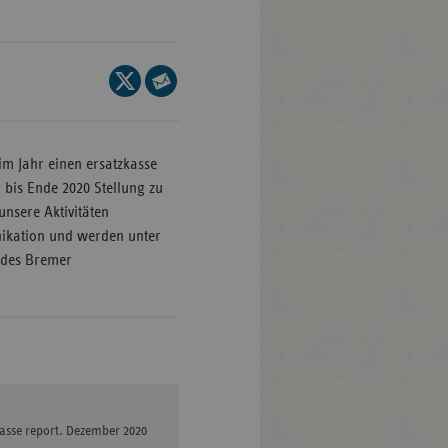
Baden-
Seite
ttemberg
auf
Seite
ern
X
per
teilen
lin/Brandenburg
E-
im Jahr einen ersatzkasse
Mail
men
bis Ende 2020 Stellung zu
teilen
nsere Aktivitäten
mburg
nikation und werden unter
sen
 des Bremer
klenburg-
rpommern
dersachsen
drhein-
tfalen
kasse report. Dezember 2020
inland-