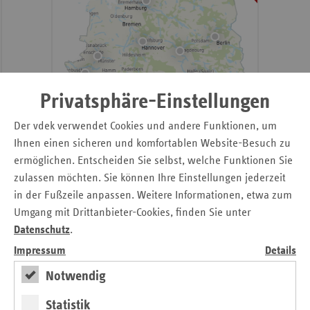
Sac
Sac
An
Sch
Privatsphäre-Einstellungen
Ho
Thü
Der vdek verwendet Cookies und andere Funktionen, um
Ihnen einen sicheren und komfortablen Website-Besuch zu
ermöglichen. Entscheiden Sie selbst, welche Funktionen Sie
zulassen möchten. Sie können Ihre Einstellungen jederzeit
in der Fußzeile anpassen. Weitere Informationen, etwa zum
weiter
Umgang mit Drittanbieter-Cookies, finden Sie unter
Digitale Landkarte
Datenschutz
.
Mindestmengenversorgung: Operationen und Kliniken
Impressum
Details
2022 -2026
Notwendig
Eigenbeteiligung in Pflegeheimen
Statistik