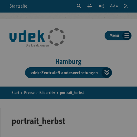
Suche
Seite
RSS
Startseite
Feed
einblenden
Drucken
abonni
Schrift
/
ausblenden
der
Menü
Seite
ändern
Hamburg
vdek-Zentrale/Landesvertretungen
Verband
der
Ersatzka
Start
Presse
Bildarchiv
portrait_herbst
Bun
portrait_herbst