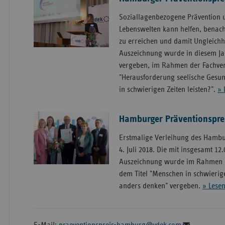
Soziallagenbezogene Prävention 
Lebenswelten kann helfen, benach
zu erreichen und damit Ungleichh
Auszeichnung wurde in diesem Ja
vergeben, im Rahmen der Fachver
"Herausforderung seelische Gesu
in schwierigen Zeiten leisten?".
» 
Hamburger Präventionspre
Erstmalige Verleihung des Hambu
4. Juli 2018. Die mit insgesamt 12
Auszeichnung wurde im Rahmen e
dem Titel "Menschen in schwierige
anders denken" vergeben.
» Lese
E-Mail:
praeventionspreis-hamburg@vdek.com