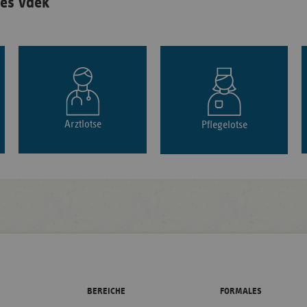
es vdek
Arztlotse
Pflegelotse
BEREICHE
FORMALES