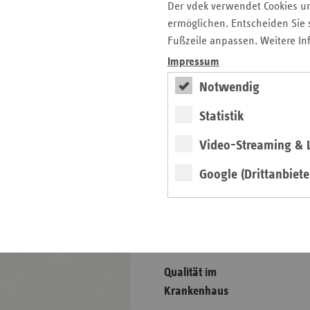
Der vdek verwendet Cookies u
Sektorübergreifende
ermöglichen. Entscheiden Sie s
Versorgung
Fußzeile anpassen. Weitere In
Impressum
Vorsorge und Rehabilitation
Notwendig
Zahnärzte
Statistik
Seitenleiste
Auf einen Blick
Video-Streaming & L
mit
Pressemitteilungen
weiteren
Google (Drittanbiete
Informationen
Kontakt und Anfahrt
Veranstaltungen
Ansprechpartner
Qualität im
Krankenhaus