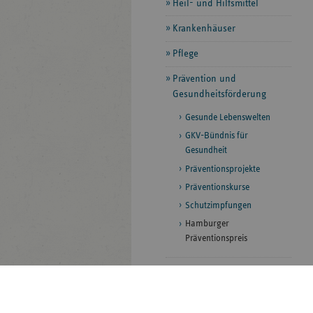
Heil- und Hilfsmittel
Krankenhäuser
Pflege
Prävention und
Gesundheitsförderung
Gesunde Lebenswelten
GKV-Bündnis für
Gesundheit
Präventionsprojekte
Präventionskurse
Schutzimpfungen
Hamburger
Präventionspreis
Rettungsdienst und
Krankentransport
Selbsthilfe