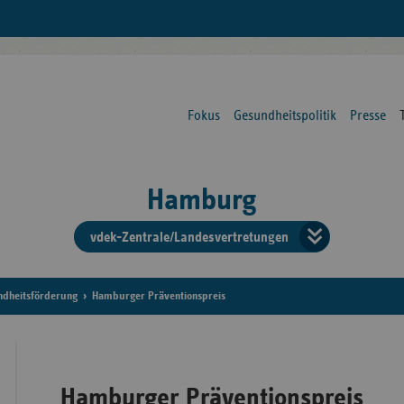
Fokus
Gesundheitspolitik
Presse
Hamburg
vdek-Zentrale/Landesvertretungen
Verba
der
ndheitsförderung
Hamburger Präventionspreis
Ersat
Hamburger Präventionspreis
Bun