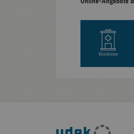
Online-Angebote d
Kliniklotse
Fußleisten-