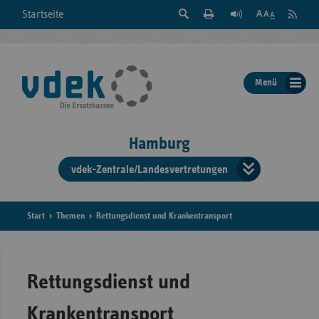
Suche
Seite
RSS
Startseite
Feed
einblenden
Drucken
abonni
Schrift
/
ausblenden
der
Menü
Seite
ändern
Hamburg
vdek-Zentrale/Landesvertretungen
Verband
der
Ersatzka
Start
Themen
Rettungsdienst und Krankentransport
Bun
Rettungsdienst und
Krankentransport