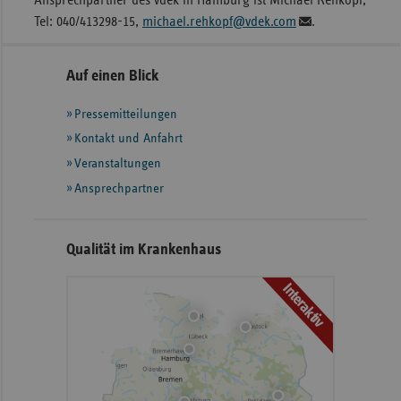
Tel: 040/413298-15,
michael.rehkopf@vdek.com
.
Seitennavigation
Seitenleiste
Auf einen Blick
mit
Pressemitteilungen
weiteren
Informationen
Kontakt und Anfahrt
Veranstaltungen
Ansprechpartner
Qualität im Krankenhaus
Interaktiv