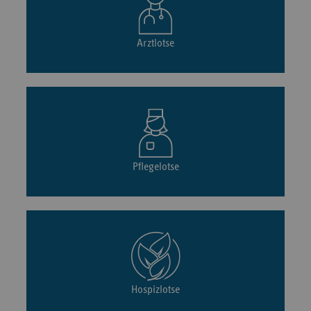
Arztlotse
Pflegelotse
Hospizlotse