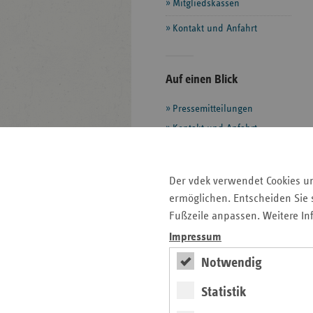
Mitgliedskassen
Kontakt und Anfahrt
Seitenleiste
Auf einen Blick
mit
Pressemitteilungen
weiteren
Informationen
Kontakt und Anfahrt
Veranstaltungen
Ansprechpartner
Der vdek verwendet Cookies u
ermöglichen. Entscheiden Sie s
Qualität im
Fußzeile anpassen. Weitere In
Krankenhaus
Impressum
Notwendig
Interaktiv
Statistik