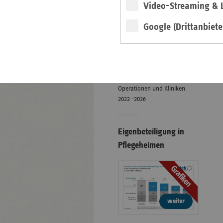
Video-Streaming & L
Google (Drittanbiete
weiter
Digitale Landkarte
Mindestmengenversorgung:
Operationen und Kliniken
2022 -2026
Eigenbeteiligung in
Pflegeheimen
Grafiken
weiter