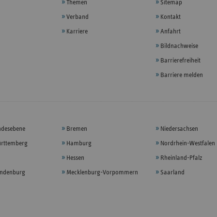
Themen
Sitemap
Verband
Kontakt
Karriere
Anfahrt
Bildnachweise
Barrierefreiheit
Barriere melden
ndesebene
Bremen
Niedersachsen
rttemberg
Hamburg
Nordrhein-Westfalen
Hessen
Rheinland-Pfalz
andenburg
Mecklenburg-Vorpommern
Saarland