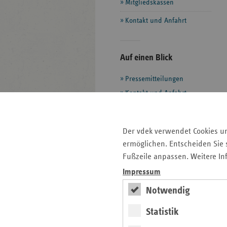
Mitgliedskassen
Kontakt und Anfahrt
Seitenleiste
Auf einen Blick
mit
Pressemitteilungen
weiteren
Informationen
Kontakt und Anfahrt
Veranstaltungen
Ansprechpartner
Der vdek verwendet Cookies u
ermöglichen. Entscheiden Sie s
Qualität im
Fußzeile anpassen. Weitere In
Krankenhaus
Impressum
Notwendig
Interaktiv
Statistik