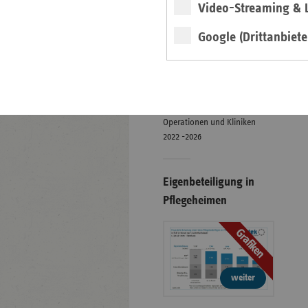
Video-Streaming & L
Google (Drittanbiete
weiter
Digitale Landkarte
Mindestmengenversorgung:
Operationen und Kliniken
2022 -2026
Eigenbeteiligung in
Pflegeheimen
Grafiken
weiter