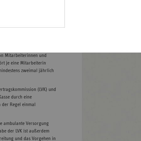
 den Sozial- und
Pfalz
Verband betreffen und soweit
rland
band ergeben,
hsen
dskassen.
hsen-
e Abstimmung über Fragen
halt
nung von Vertreterinnen und
leswig-
on Mitarbeiterinnen und
lstein
t je eine Mitarbeiterin
 mindestens zweimal jährlich
ringen
vertragskommission (LVK) und
Kasse durch eine
in der Regel einmal
 die ambulante Versorgung
abe der LVK ist außerdem
ereitung und das Vorgehen in