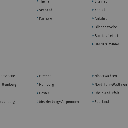
Themen
Sitemap
Verband
Kontakt
Karriere
Anfahrt
Bildnachweise
Barrierefreiheit
Barriere melden
ndesebene
Bremen
Niedersachsen
rttemberg
Hamburg
Nordrhein-Westfalen
Hessen
Rheinland-Pfalz
andenburg
Mecklenburg-Vorpommern
Saarland