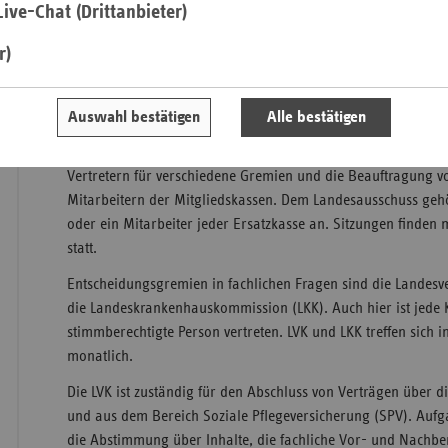
ive-Chat (Drittanbieter)
Wahrnehmung von Gerichtsterminen (insbesondere vor
Landessozialgerichten), die die Ersatzkassen oder den 
Saa
r)
sie sich aus der Aufgabenwahrnehmung durch den Ver
Sac
Erfassung und Bereitstellung von Daten für die Mitglie
Auswahl bestätigen
Alle bestätigen
Sac
Der Landesausschuss (LA) ist insbesondere zuständig für di
An
von grundsätzlicher landespolitischer Bedeutung, die Benen
Sch
Vertretern für verschiedene Gremien und die Beauftragung v
Ho
Mitarbeitern der Mitgliedskassen. Dem Landesausschuss gehör
oder ein Mitarbeiter jeder Ersatzkasse an. Sitzungen finden
Thü
statt.
Entscheidungsgremien in fachlichen Fragen sind die Landes
die Landeskrankenhauskommission (LKK). Auch hier ist jede 
stimmberechtigte Person vertreten. LVK und LKK treffen sich 
monatlich.
Die LVK ist zuständig für den Abschluss von Verträgen über
und aus dem Bereich Soziale Pflegeversicherung (SPV). Aufg
die Abstimmung über Inhalte, die fachliche Vor- und Nachb