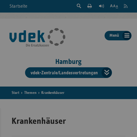
Suche
Seite
RSS
Startseite
Feed
einblenden
Drucken
abonni
Schrift
/
ausblenden
der
Menü
Seite
ändern
Hamburg
vdek-Zentrale/Landesvertretungen
Verband
der
Ersatzka
Start
Themen
Krankenhäuser
Bun
Krankenhäuser