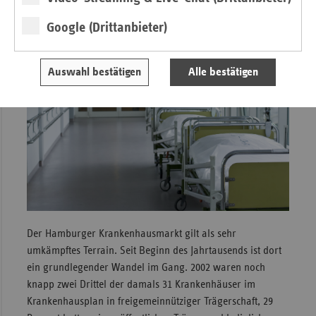
Krankenhausmarkts
Google (Drittanbieter)
Auswahl bestätigen
Alle bestätigen
Der Hamburger Krankenhausmarkt gilt als sehr
umkämpftes Terrain. Seit Beginn des Jahrtausends ist dort
ein grundlegender Wandel im Gang. 2002 waren noch
knapp zwei Drittel der damals 31 Krankenhäuser im
Krankenhausplan in freigemeinnütziger Trägerschaft, 29