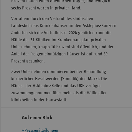
Prozent hatten einen öffentlichen Träger, und lediglich
sechs Prozent waren in privater Hand.
Vor allem durch den Verkauf des städtischen
Landesbetriebs Krankenhäuser an den Asklepios-Konzern
änderten sich die Verhältnisse: 2024 gehörten rund die
Hälfte der 31 Kliniken im Krankenhausplan privaten
Unternehmen, knapp 10 Prozent sind öffentlich, und der
Anteil der freigemeinnützigen Häuser ist auf rund 39
Prozent gesunken.
Zwei Unternehmen dominieren bei der Behandlung
körperlicher Beschwerden (Somatik) den Markt: Die
Häuser der Asklepios-Kette und das UKE verfügen
zusammengenommen über mehr als die Hälfte aller
Klinikbetten in der Hansestadt.
Seitennavigation
Seitenleiste
Auf einen Blick
mit
Pressemitteilungen
weiteren