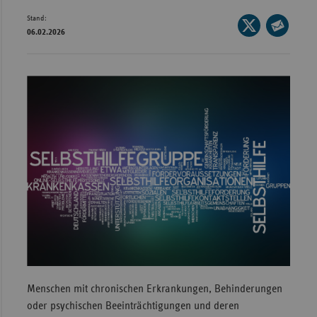
Stand:
Wür
Seite
06.02.2026
auf
Seite
Bay
X
per
Ber
teilen
E-
Bre
Mail
teilen
Ha
Hes
Mec
Vo
Nie
Nor
Wes
Rhe
Menschen mit chronischen Erkrankungen, Behinderungen
oder psychischen Beeinträchtigungen und deren
Saa