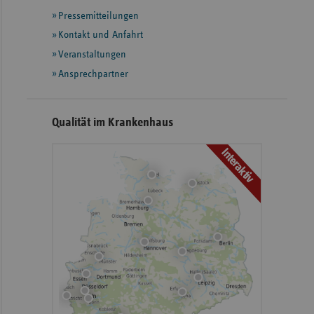
mit
Pressemitteilungen
weiteren
Informationen
Kontakt und Anfahrt
Veranstaltungen
Ansprechpartner
Qualität im Krankenhaus
Interaktiv