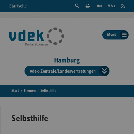
Suche
Seite
RSS
Startseite
Feed
einblenden
Drucken
abonni
Schrift
/
ausblenden
der
Menü
Seite
ändern
Hamburg
vdek-Zentrale/Landesvertretungen
Verband
der
Ersatzka
Start
Themen
Selbsthilfe
Bun
Selbsthilfe