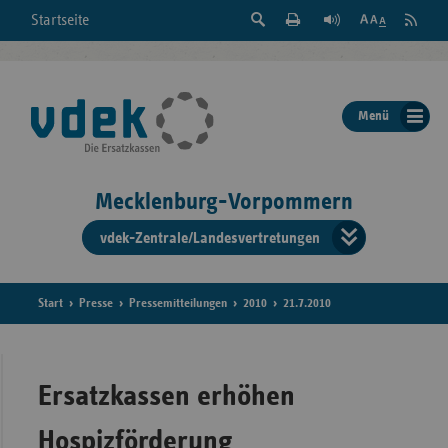
Suche
Seite
RSS
Startseite
Feed
einblenden
Drucken
abonni
Schrift
/
ausblenden
der
Menü
Seite
ändern
Mecklenburg-Vorpommern
vdek-Zentrale/Landesvertretungen
Verband
der
Ersatzka
Start
Presse
Pressemitteilungen
2010
21.7.2010
Bun
Ersatzkassen erhöhen
Hospizförderung