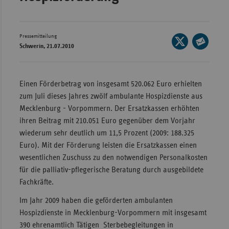
Wür
Bay
Pressemitteilung
Seite
Schwerin, 21.07.2010
Ber
auf
Seite
X
per
Bre
teilen
E-
Einen Förderbetrag von insgesamt 520.062 Euro erhielten
Ha
Mail
zum Juli dieses Jahres zwölf ambulante Hospizdienste aus
Hes
teilen
Mecklenburg - Vorpommern. Der Ersatzkassen erhöhten
Mec
ihren Beitrag mit 210.051 Euro gegenüber dem Vorjahr
Vo
wiederum sehr deutlich um 11,5 Prozent (2009: 188.325
Euro). Mit der Förderung leisten die Ersatzkassen einen
Nie
wesentlichen Zuschuss zu den notwendigen Personalkosten
Nor
für die palliativ-pflegerische Beratung durch ausgebildete
Wes
Fachkräfte.
Rhe
Im Jahr 2009 haben die geförderten ambulanten
Hospizdienste in Mecklenburg-Vorpommern mit insgesamt
390 ehrenamtlich Tätigen Sterbebegleitungen in
Saa