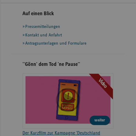
Seitennavigation
Seitenleiste
Auf einen Blick
mit
Pressemitteilungen
weiteren
Informationen
Kontakt und Anfahrt
Antragsunterlagen und Formulare
''Gönn' dem Tod 'ne Pause''
Video
weiter
Der Kurzfilm zur Kampagne 'Deutschland