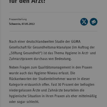
für den Arzt?
Wür
Bay
Pressemitteilung
Seite
Ber
Schwerin, 07.05.2012
auf
Seite
Bre
X
per
teilen
E-
Ha
Nach einer deutschlandweiten Studie der GGMA
Mail
Gesellschaft für Gesundheitsmarktanalyse (im Auftrag der
Hes
teilen
„Stiftung Gesundheit“) ist das Thema Hygiene in Arzt- und
Mec
Zahnarztpraxen durchaus von Bedeutung.
Vo
Neben Fragen zum Qualitätsmanagement in den Praxen
Nie
wurde auch das Hygiene-Niveau erfasst. Die
Nor
Rückantworten der Studienteilnehmer waren in dieser
Wes
Kategorie erstaunlich offen. Fast 30 Prozent der befragten
niedergelassen Ärzte und Zahnärzte beurteilen die
Rhe
hygienische Situation in ihren Praxen als eher mittelmäßig
oder sogar schlecht.
Saa