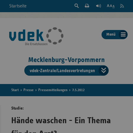
Suche
Seite
RSS
Startseite
Feed
einblenden
Drucken
abonni
Schrift
/
ausblenden
der
Menü
Seite
ändern
Mecklenburg-Vorpommern
vdek-Zentrale/Landesvertretungen
Verband
der
Ersatzka
Start
Presse
Pressemitteilungen
7.5.2012
Studie:
Bun
Hände waschen - Ein Thema