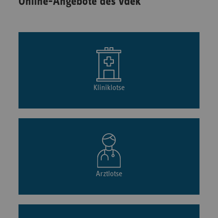
Online-Angebote des vdek
Kliniklotse
Arztlotse