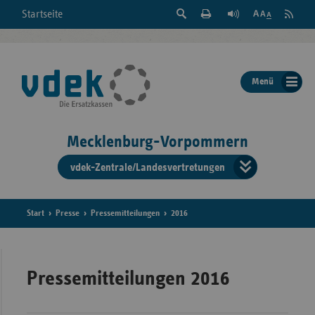
Suche
Seite
RSS
Startseite
Feed
einblenden
Drucken
abonni
Schrift
/
ausblenden
der
Menü
Seite
ändern
Mecklenburg-Vorpommern
vdek-Zentrale/Landesvertretungen
Verband
der
Ersatzka
Start
Presse
Pressemitteilungen
2016
Bun
Pressemitteilungen 2016