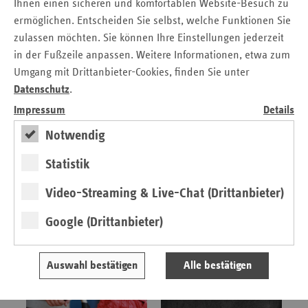
Ihnen einen sicheren und komfortablen Website-Besuch zu
Sac
ermöglichen. Entscheiden Sie selbst, welche Funktionen Sie
weiter
zulassen möchten. Sie können Ihre Einstellungen jederzeit
Sac
in der Fußzeile anpassen. Weitere Informationen, etwa zum
An
Der Kurzfilm zur Kampagne 'Deutschland
Umgang mit Drittanbieter-Cookies, finden Sie unter
erkennt Sepsis'
Sch
Jährlich sterben etwa 75 Tausend Menschen an einer
Datenschutz
.
Ho
Blutvergiftung, an Sepsis. Es wird Zeit, sich mehr mit
Impressum
Details
dieser todbringenden Erkrankung zu beschäftigen und
Thü
aufzuklären. Das Video zeigt, worum es den
Notwendig
Aktionspartnern geht.
Statistik
Video-Streaming & Live-Chat (Drittanbieter)
Google (Drittanbieter)
Auswahl bestätigen
Alle bestätigen