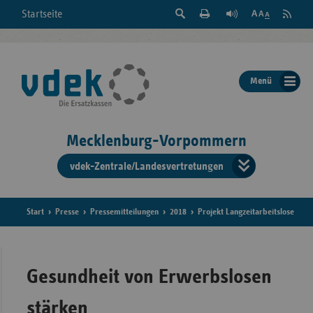
Suche
Seite
RSS
Startseite
Feed
einblenden
Drucken
abonni
Schrift
/
ausblenden
der
Menü
Seite
ändern
Mecklenburg-Vorpommern
vdek-Zentrale/Landesvertretungen
Verband
der
Ersatzka
Start
Presse
Pressemitteilungen
2018
Projekt Langzeitarbeitslose
Bun
Gesundheit von Erwerbslosen
stärken