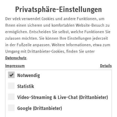
Arbeitslose spielen.“
Privatsphäre-Einstellungen
Niedrigschwellige Angebote schaffen
Der vdek verwendet Cookies und andere Funktionen, um
Das Projekt „Verknüpfung von Arbeits- und
Ihnen einen sicheren und komfortablen Website-Besuch zu
Gesundheitsförderung in der kommunalen Lebenswelt“
ermöglichen. Entscheiden Sie selbst, welche Funktionen Sie
richtet sich an Menschen, die Arbeitslosengeld I oder II
zulassen möchten. Sie können Ihre Einstellungen jederzeit
erhalten. Obwohl die Betroffenen Präventionsmaßnahmen
in der Fußzeile anpassen. Weitere Informationen, etwa zum
bräuchten, um ihre Gesundheit zu erhalten, nutzt diese
Umgang mit Drittanbieter-Cookies, finden Sie unter
Gruppe die vorhandenen Angebote der Krankenkassen
Datenschutz
.
seltener. Die neue Kooperationsvereinbarung ermöglicht
Impressum
Details
einen niedrigschwelligen Zugang zu präventiven
Gesundheitsangeboten der Krankenkassen. So ergänzen
Notwendig
zukünftig speziell ausgerichtete Angebote der gesetzlichen
Statistik
Krankenkassen in der Region, z. B. zur Stressbewältigung
oder zur gesunden Ernährung und Bewegung die
Video-Streaming & Live-Chat (Drittanbieter)
Beratungs- und Vermittlungsprozesse der Jobcenter und
Arbeitsagenturen in der Regionaldirektion Nord. Darüber
Google (Drittanbieter)
hinaus ist die Landesvereinigung für Gesundheitsförderung