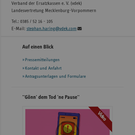
Verband der Ersatzkassen e. V. (vdek)
Landesvertretung Mecklenburg-Vorpommern
Tel.: 0385 / 52 16 - 105
E-Mail:
stephan.haring@vdek.com
Seitennavigation
Seitenleiste
Auf einen Blick
mit
Pressemitteilungen
weiteren
Informationen
Kontakt und Anfahrt
Antragsunterlagen und Formulare
''Gönn' dem Tod 'ne Pause''
Video