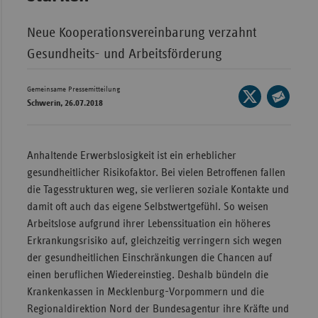
Wür
Neue Kooperationsvereinbarung verzahnt
Bay
Gesundheits- und Arbeitsförderung
Ber
Gemeinsame Pressemitteilung
Seite
Bre
Schwerin, 26.07.2018
auf
Seite
Ha
X
per
Hes
teilen
E-
Anhaltende Erwerbslosigkeit ist ein erheblicher
Mec
Mail
gesundheitlicher Risikofaktor. Bei vielen Betroffenen fallen
Vo
teilen
die Tagesstrukturen weg, sie verlieren soziale Kontakte und
damit oft auch das eigene Selbstwertgefühl. So weisen
Nie
Arbeitslose aufgrund ihrer Lebenssituation ein höheres
Nor
Erkrankungsrisiko auf, gleichzeitig verringern sich wegen
Wes
der gesundheitlichen Einschränkungen die Chancen auf
Rhe
einen beruflichen Wiedereinstieg. Deshalb bündeln die
Krankenkassen in Mecklenburg-Vorpommern und die
Regionaldirektion Nord der Bundesagentur ihre Kräfte und
Saa