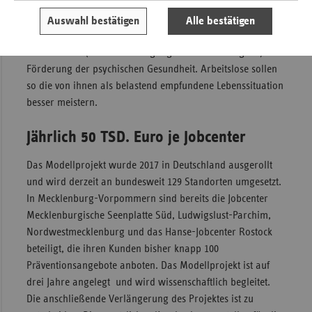
Mecklenburg-Vorpommern e.V. mit eingebunden und
organisiert flankierend weitere Präventionsangebote in den
Auswahl bestätigen
Alle bestätigen
Jobcenterstandorten beispielsweise Gesundheitstage oder
AktivA-Kurse (Aktive Bewältigung von Arbeitslosigkeit) zur
Förderung der psychischen Gesundheit. Arbeitslose sollen
so die von ihnen als belastend empfundene Lebenssituation
besser meistern.
Jährlich 50 TSD. Euro je Jobcenter
Das Modellprojekt wurde 2017 in Deutschland ausgerollt
und wird derzeit an bundesweit 129 Standorten umgesetzt.
In Mecklenburg-Vorpommern sind bereits die Jobcenter
Mecklenburgische Seenplatte Süd, Ludwigslust-Parchim,
Nordwestmecklenburg und das Hanse-Jobcenter Rostock
beteiligt, die ihren Kunden bisher knapp 100
Präventionsangebote anboten. Das Modellprojekt ist auf
drei Jahre angelegt und wird wissenschaftlich begleitet.
Die anschließende Verlängerung des Projektes ist zu