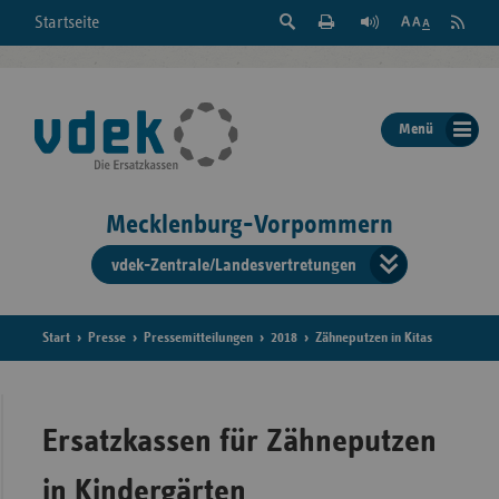
Suche
Seite
RSS
Startseite
Feed
einblenden
Drucken
abonni
Schrift
/
ausblenden
der
Menü
Seite
ändern
Mecklenburg-Vorpommern
vdek-Zentrale/Landesvertretungen
Verband
der
Ersatzka
Start
Presse
Pressemitteilungen
2018
Zähneputzen in Kitas
Bun
Ersatzkassen für Zähneputzen
in Kindergärten