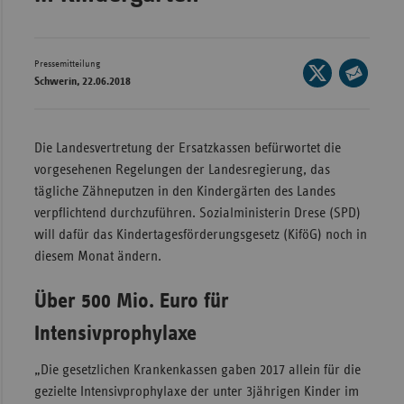
Wür
Bay
Pressemitteilung
Seite
Schwerin, 22.06.2018
Ber
auf
Seite
X
per
Bre
teilen
E-
Die Landesvertretung der Ersatzkassen befürwortet die
Ha
Mail
vorgesehenen Regelungen der Landesregierung, das
Hes
teilen
tägliche Zähneputzen in den Kindergärten des Landes
Mec
verpflichtend durchzuführen. Sozialministerin Drese (SPD)
Vo
will dafür das Kindertagesförderungsgesetz (KiföG) noch in
diesem Monat ändern.
Nie
Nor
Über 500 Mio. Euro für
Wes
Intensivprophylaxe
Rhe
„Die gesetzlichen Krankenkassen gaben 2017 allein für die
gezielte Intensivprophylaxe der unter 3jährigen Kinder im
Saa