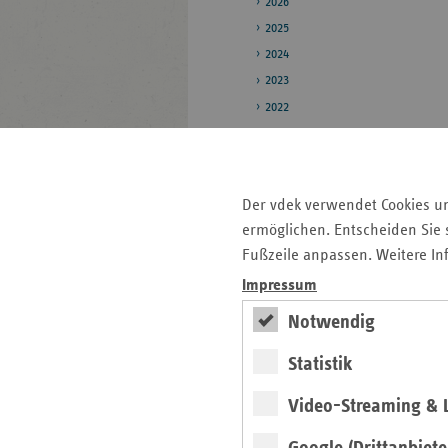
2026
2025
2024
2023
2022
2021
2020
2019
Der vdek verwendet Cookies u
ermöglichen. Entscheiden Sie s
Pressestelle
Fußzeile anpassen. Weitere In
Bildarchiv
Impressum
Notwendig
Seitenleiste
Auf einen Blick
mit
Statistik
Pressemitteilungen
weiteren
Video-Streaming & L
Informationen
Kontakt und Anfahrt
Antragsunterlagen und