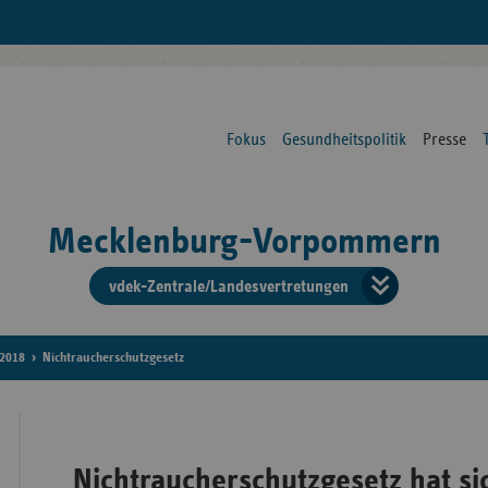
Fokus
Gesundheitspolitik
Presse
Mecklenburg-Vorpommern
vdek-Zentrale/Landesvertretungen
Verba
der
2018
Nichtraucherschutzgesetz
Ersat
Nichtraucherschutzgesetz hat si
Bun