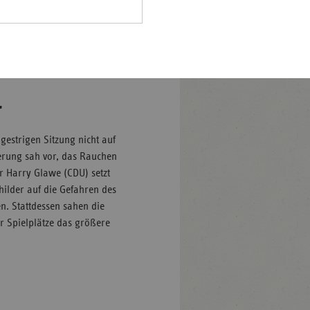
Pfalz
Prozent der Bevölkerung in
noch 26,4 Prozent und vier
rland
wicklung, die Experten auch
hsen
ichen Raum zurückführen.
hsen-
halt
"
leswig-
lstein
gestrigen Sitzung nicht auf
ierung sah vor, das Rauchen
ringen
er Harry Glawe (CDU) setzt
ilder auf die Gefahren des
. Stattdessen sahen die
 Spielplätze das größere