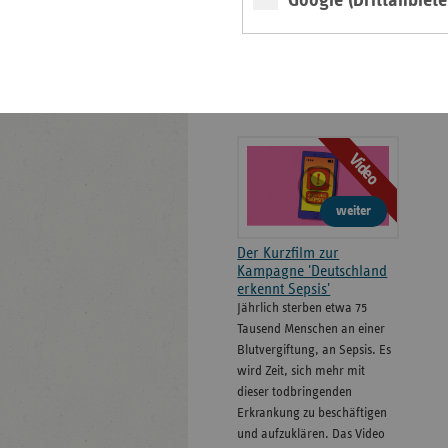
Google (Drittanbiete
Formulare
''Gönn' dem Tod 'ne
Pause''
Video
weiter
Der Kurzfilm zur
Kampagne 'Deutschland
erkennt Sepsis'
Jährlich sterben etwa 75
Tausend Menschen an einer
Blutvergiftung, an Sepsis. Es
wird Zeit, sich mehr mit
dieser todbringenden
Erkrankung zu beschäftigen
und aufzuklären. Das Video