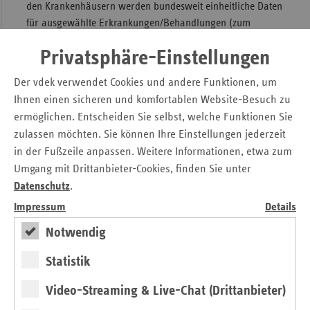
den Krankenhäusern werden bundesweit einheitliche Daten
für ausgewählte Erkrankungen/Behandlungen (zum
Beispiel Kardiologie, Orthopädie, Gynäkologie)
Privatsphäre-Einstellungen
flächendeckend zur Sicherung der Qualität erhoben,
verglichen und ausgewertet. Regelabweichungen wird
Der vdek verwendet Cookies und andere Funktionen, um
nachgegangen und je nach Schwere des Regelverstoßes
Ihnen einen sicheren und komfortablen Website-Besuch zu
werden Mahnungen oder Sanktionen erteilt und ggf. zum
ermöglichen. Entscheiden Sie selbst, welche Funktionen Sie
Schutz der Patienten die Leistungserbringung untersagt.
zulassen möchten. Sie können Ihre Einstellungen jederzeit
Die Ergebnisse der genannten ambulanten und stationären
in der Fußzeile anpassen. Weitere Informationen, etwa zum
Qualitätssicherung werden regelmäßig in den jeweiligen
Umgang mit Drittanbieter-Cookies, finden Sie unter
Qualitätsberichten veröffentlicht.
Datenschutz
.
Impressum
Details
Qualität wird über längeren Zeitraum
Notwendig
überprüft
Statistik
Im Rahmen der nun zusätzlich etablierten
sektorenübergreifenden Qualitätssicherung wird die
Video-Streaming & Live-Chat (Drittanbieter)
Qualität der medizinischen Versorgung nicht nur für einen