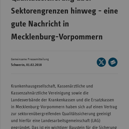
Wür
Sektorengrenzen hinweg - eine
Bay
gute Nachricht in
Ber
Mecklenburg-Vorpommern
Bre
Ha
Hes
Gemeinsame Pressemitteilung
Seite
Schwerin, 01.02.2018
Mec
auf
Seite
Vo
X
per
teilen
E-
Nie
Krankenhausgesellschaft, Kassenärztliche und
Mail
Kassenzahnärztliche Vereinigung sowie die
Nor
teilen
Landesverbände der Krankenkassen und die Ersatzkassen
Wes
in Mecklenburg-Vorpommern haben sich auf einen Vertrag
Rhe
zur sektorenübergreifenden Qualitätssicherung geeinigt
und hierfür eine Landesarbeitsgemeinschaft (LAG)
Saa
gegründet. Das ist ein wichtiger Baustein für die Sicherung