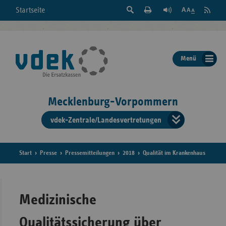
Suche
Seite
RSS
Startseite
Feed
einblenden
Drucken
abonni
Schrift
/
ausblenden
der
Menü
Seite
ändern
Mecklenburg-Vorpommern
vdek-Zentrale/Landesvertretungen
Verband
der
Ersatzka
Start
Presse
Pressemitteilungen
2018
Qualität im Krankenhaus
Bun
Medizinische
Qualitätssicherung über