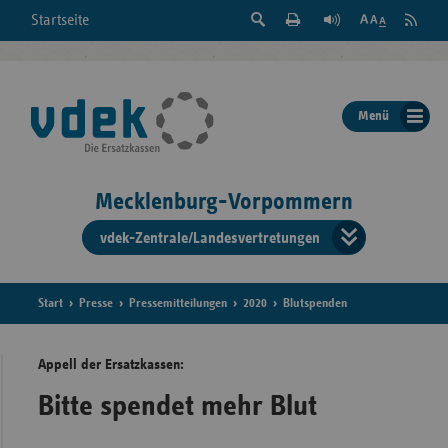
Suche
Seite
RSS
Startseite
Feed
einblenden
Drucken
abonni
Schrift
/
ausblenden
der
Menü
Seite
ändern
Mecklenburg-Vorpommern
vdek-Zentrale/Landesvertretungen
Verband
der
Ersatzka
Start
Presse
Pressemitteilungen
2020
Blutspenden
Appell der Ersatzkassen:
Bun
Bitte spendet mehr Blut