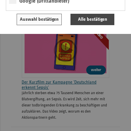
Google (Drittanbieter)
''Gönn' dem Tod 'ne Pause''
Auswahl bestätigen
Alle bestätigen
Video
weiter
Der Kurzfilm zur Kampagne 'Deutschland
erkennt Sepsis'
Jährlich sterben etwa 75 Tausend Menschen an einer
Blutvergiftung, an Sepsis. Es wird Zeit, sich mehr mit
dieser todbringenden Erkrankung zu beschäftigen und
aufzuklären. Das Video zeigt, worum es den
Aktionspartnern geht.