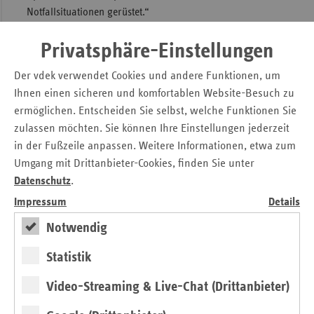
Notfallsituationen gerüstet.“
Sac
Ersatzkassenaufruf zum Blutspenden
Sac
Privatsphäre-Einstellungen
An
Der vdek verwendet Cookies und andere Funktionen, um
Sch
Kontakt
Ihnen einen sicheren und komfortablen Website-Besuch zu
Ho
ermöglichen. Entscheiden Sie selbst, welche Funktionen Sie
Stephan Haring
Thü
zulassen möchten. Sie können Ihre Einstellungen jederzeit
Verband der Ersatzkassen e. V. (vdek)
in der Fußzeile anpassen. Weitere Informationen, etwa zum
Landesvertretung Mecklenburg-Vorpommern
Umgang mit Drittanbieter-Cookies, finden Sie unter
Tel.: 0385 / 52 16 - 105
Datenschutz
.
E-Mail:
stephan.haring@vdek.com
Impressum
Details
Notwendig
Seitennavigation
Seitenleiste
Auf einen Blick
mit
Statistik
Pressemitteilungen
weiteren
Informationen
Kontakt und Anfahrt
Video-Streaming & Live-Chat (Drittanbieter)
Antragsunterlagen und Formulare