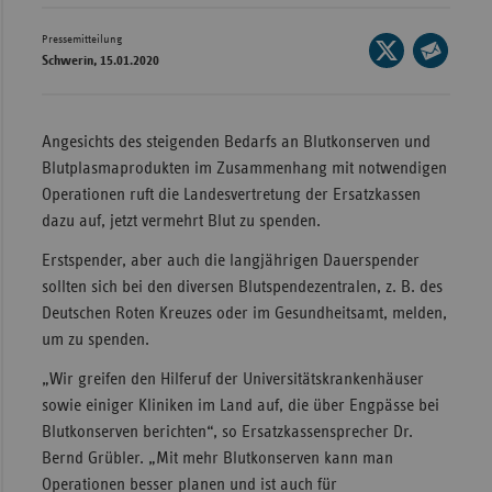
Wür
Pressemitteilung
Seite
Schwerin, 15.01.2020
Bay
auf
Seite
X
per
Ber
teilen
E-
Angesichts des steigenden Bedarfs an Blutkonserven und
Bre
Mail
Blutplasmaprodukten im Zusammenhang mit notwendigen
Ha
teilen
Operationen ruft die Landesvertretung der Ersatzkassen
Hes
dazu auf, jetzt vermehrt Blut zu spenden.
Mec
Erstspender, aber auch die langjährigen Dauerspender
Vo
sollten sich bei den diversen Blutspendezentralen, z. B. des
Deutschen Roten Kreuzes oder im Gesundheitsamt, melden,
Nie
um zu spenden.
Nor
„Wir greifen den Hilferuf der Universitätskrankenhäuser
Wes
sowie einiger Kliniken im Land auf, die über Engpässe bei
Rhe
Blutkonserven berichten“, so Ersatzkassensprecher Dr.
Bernd Grübler. „Mit mehr Blutkonserven kann man
Operationen besser planen und ist auch für
Saa