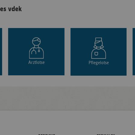
es vdek
Arztlotse
Pflegelotse