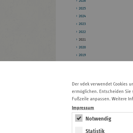
2026
2025
2024
2023
2022
2021
2020
2019
Pressestelle
Bildarchiv
Der vdek verwendet Cookies u
ermöglichen. Entscheiden Sie s
Fußzeile anpassen. Weitere In
Seitenleiste
Auf einen Blick
mit
Impressum
Pressemitteilungen
weiteren
Notwendig
Informationen
Kontakt und Anfahrt
Antragsunterlagen und
Statistik