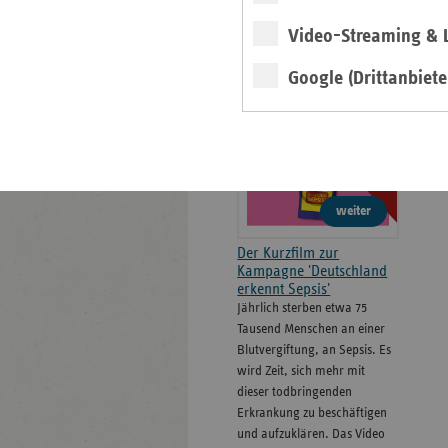
Formulare
Video-Streaming & L
Google (Drittanbiete
''Gönn' dem Tod 'ne
Pause''
Video
weiter
Der Kurzfilm zur
Kampagne 'Deutschland
erkennt Sepsis'
Jährlich sterben etwa 75
Tausend Menschen an einer
Blutvergiftung, an Sepsis. Es
wird Zeit, sich mehr mit
dieser todbringenden
Erkrankung zu beschäftigen
und aufzuklären. Das Video