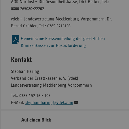
AOK Nordost – Die Gesundheitskasse, Dirk Becker, Tel.:
0800 265080-22202
vdek – Landesvertretung Mecklenburg-Vorpommern, Dr.
Bernd Grübler, Tel.: 0385 5216105
Gemeinsame Pressemitteilung der gesetzlichen
Krankenkassen zur Hospizförderung
Kontakt
Stephan Haring
Verband der Ersatzkassen e. V. (vdek)
Landesvertretung Mecklenburg-Vorpommern
Tel.: 0385 / 52 16 - 105
E-Mail:
stephan.haring@vdek.com
Seitennavigation
Seitenleiste
Auf einen Blick
mit