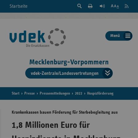
Suche
Seite
RSS
Startseite
Feed
einblenden
Drucken
abonni
Schrift
/
ausblenden
der
Menü
Seite
ändern
Mecklenburg-Vorpommern
vdek-Zentrale/Landesvertretungen
Verband
der
Ersatzka
Start
Presse
Pressemitteilungen
2022
Hospizförderung
Krankenkassen bauen Förderung für Sterbebegleitung aus
Bun
1,8 Millionen Euro für