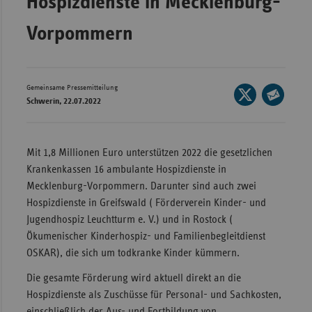
Hospizdienste in Mecklenburg-
Wür
Vorpommern
Bay
Ber
Gemeinsame Pressemitteilung
Seite
Bre
Schwerin, 22.07.2022
auf
Seite
Ha
X
per
Hes
teilen
E-
Mit 1,8 Millionen Euro unterstützen 2022 die gesetzlichen
Mec
Mail
Krankenkassen 16 ambulante Hospizdienste in
Vo
teilen
Mecklenburg-Vorpommern. Darunter sind auch zwei
Hospizdienste in Greifswald ( Förderverein Kinder- und
Nie
Jugendhospiz Leuchtturm e. V.) und in Rostock (
Nor
Ökumenischer Kinderhospiz- und Familienbegleitdienst
Wes
OSKAR), die sich um todkranke Kinder kümmern.
Rhe
Die gesamte Förderung wird aktuell direkt an die
Hospizdienste als Zuschüsse für Personal- und Sachkosten,
Saa
einschließlich der Aus- und Fortbildung von