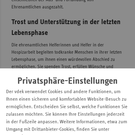
Ehrenamtlichen ausgezahlt.
Sac
Sac
Trost und Unterstützung in der letzten
An
Lebensphase
Sch
Ho
Die ehrenamtlichen Helferinnen und Helfer in der
Hospizarbeit begleiten todkranke Menschen in ihrer letzten
Thü
Lebensphase, um ihnen einen würdevollen Abschied zu
ermöglichen. Sie spenden Trost, erfüllen Wünsche und
gehen auf Nöte und Ängste ein, außerdem unterstützen sie
Privatsphäre-Einstellungen
die Familie des Sterbenden so individuell wie möglich. In
der Ausnahmesituation des Sterbens können sie mit Ruhe
Der vdek verwendet Cookies und andere Funktionen, um
und Erfahrung für alle Beteiligten da sein und seelischen
Ihnen einen sicheren und komfortablen Website-Besuch zu
Halt geben.
ermöglichen. Entscheiden Sie selbst, welche Funktionen Sie
„Hospizarbeit lebt stark von ehrenamtlichen Helferinnen
zulassen möchten. Sie können Ihre Einstellungen jederzeit
und Helfern. So gilt unser Dank neben den hauptamtlich
in der Fußzeile anpassen. Weitere Informationen, etwa zum
Tätigen, vor allem den rund 750 Menschen in Mecklenburg-
Umgang mit Drittanbieter-Cookies, finden Sie unter