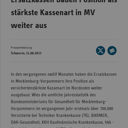
Wür
stärkste Kassenart in MV
Bay
weiter aus
Ber
Bre
Ha
Pressemitteilung
Seite
Schwerin, 31.08.2023
auf
Hes
Seite
X
per
Mec
teilen
E-
Vo
In den vergangenen zwölf Monaten haben die Ersatzkassen
Mail
in Mecklenburg-Vorpommern ihre Position als
Nie
teilen
versichertenstärkste Kassenart im Nordosten weiter
Nor
ausgebaut. Wies die amtliche Jahresstatistik des
Wes
Bundesministeriums für Gesundheit für Mecklenburg-
Vorpommern im vergangenen Jahr erstmals über 700.000
Rhe
Versicherte bei Techniker Krankenkasse (TK), BARMER,
DAK-Gesundheit, KKH Kaufmännische Krankenkasse, hkk -
Saa