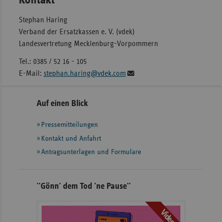
Kontakt
Stephan Haring
Verband der Ersatzkassen e. V. (vdek)
Landesvertretung Mecklenburg-Vorpommern
Tel.: 0385 / 52 16 - 105
E-Mail:
stephan.haring@vdek.com
Seitennavigation
Seitenleiste
Auf einen Blick
mit
Pressemitteilungen
weiteren
Informationen
Kontakt und Anfahrt
Antragsunterlagen und Formulare
''Gönn' dem Tod 'ne Pause''
Video