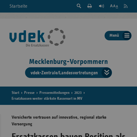
Suche
Seite
RSS
Startseite
Feed
einblenden
Drucken
abonni
Schrift
/
ausblenden
der
Menü
Seite
ändern
Mecklenburg-Vorpommern
vdek-Zentrale/Landesvertretungen
Verband
der
Ersatzka
Start
Presse
Pressemitteilungen
2023
Ersatzkassen weiter stärkste Kassenart in MV
Versicherte vertrauen auf innovative, regional starke
Bun
Versorgung
Ersatzkassen bauen Position als