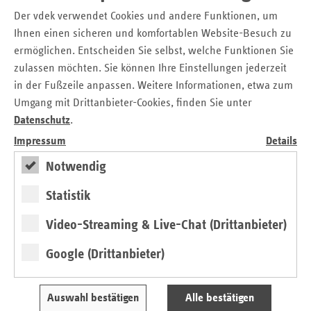
Mit Blick auf eine seit 2018 schrittweise zurückgehende Zahl
Der vdek verwendet Cookies und andere Funktionen, um
an Organspendern in Mecklenburg-Vorpommern hofft
Ihnen einen sicheren und komfortablen Website-Besuch zu
Jüttner, dass bei vielen letztlich die Entscheidung zugunsten
ermöglichen. Entscheiden Sie selbst, welche Funktionen Sie
einer Spende fällt. „Zwar liegt unser Bundesland mit 14,1
zulassen möchten. Sie können Ihre Einstellungen jederzeit
Spenden je einer Million Einwohner weiterhin deutlich
in der Fußzeile anpassen. Weitere Informationen, etwa zum
oberhalb des Bundesdurchschnitts (10,3), aber darauf
Umgang mit Drittanbieter-Cookies, finden Sie unter
dürfen wir uns nicht ausruhen. Solange die Wartelisten
Datenschutz
.
noch so lang sind, ist jede zusätzliche Entscheidung
Impressum
Details
zugunsten der Organspende wichtig.“
Notwendig
Nur knapp 50 Prozent mit schriftlich
Statistik
dokumentierter Spendebereitschaft
Video-Streaming & Live-Chat (Drittanbieter)
Neben der großen Bedeutung, die dieser Entscheidung
zukommt, weist Kirsten Jüttner noch auf einen weiteren
Google (Drittanbieter)
wichtigen Punkt hin: „Die Studie der BZgA hat auch
gezeigt, dass zwar 61 Prozent der Befragten für sich zu
Auswahl bestätigen
Alle bestätigen
einem Ergebnis pro oder contra einer Organspende