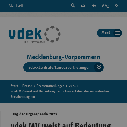
Suche
Seite
RSS
Startseite
Feed
einblenden
Drucken
abonni
Schrift
/
ausblenden
der
Menü
Seite
ändern
Mecklenburg-Vorpommern
vdek-Zentrale/Landesvertretungen
Verband
der
Ersatzka
Start
Presse
Pressemitteilungen
2023
vdek MV weist auf Bedeutung der Dokumentation der individuellen
Entscheidung hin
Bun
"Tag der Organspende 2023"
vdek MV weist auf Bedeutung