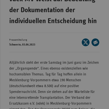
Wür
der Dokumentation der
Bay
individuellen Entscheidung hin
Ber
Bre
Pressemitteilung
Ha
Seite
Schwerin, 03.06.2023
auf
Hes
Seite
X
per
Mec
teilen
E-
Alljährlich steht der erste Samstag im Juni ganz im Zeichen
Vo
Mail
der „Organspende“. Eines ebenso existenziellen wie
Nie
teilen
hochsensiblen Themas. Tag für Tag hoffen allein in
Nor
Mecklenburg-Vorpommern etwa 190 Menschen
Wes
(deutschlandweit etwa 8.500) auf eine positive
Spendernachricht. Denn sie stehen auf der Warteliste für
Rhe
eine lebensrettende Transplantation. Der Verband der
Ersatzkassen e.V. (vdek) in Mecklenburg-Vorpommern
Saa