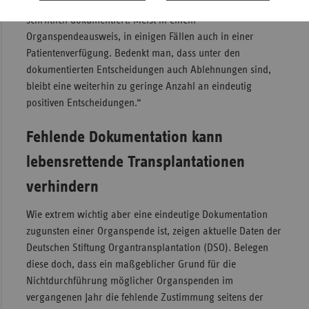
gekommen sind. Aber nur 44 Prozent haben dieses auch
schriftlich dokumentiert. Meist in einem
Organspendeausweis, in einigen Fällen auch in einer
Patientenverfügung. Bedenkt man, dass unter den
dokumentierten Entscheidungen auch Ablehnungen sind,
bleibt eine weiterhin zu geringe Anzahl an eindeutig
positiven Entscheidungen.“
Fehlende Dokumentation kann
lebensrettende Transplantationen
verhindern
Wie extrem wichtig aber eine eindeutige Dokumentation
zugunsten einer Organspende ist, zeigen aktuelle Daten der
Deutschen Stiftung Organtransplantation (DSO). Belegen
diese doch, dass ein maßgeblicher Grund für die
Nichtdurchführung möglicher Organspenden im
vergangenen Jahr die fehlende Zustimmung seitens der