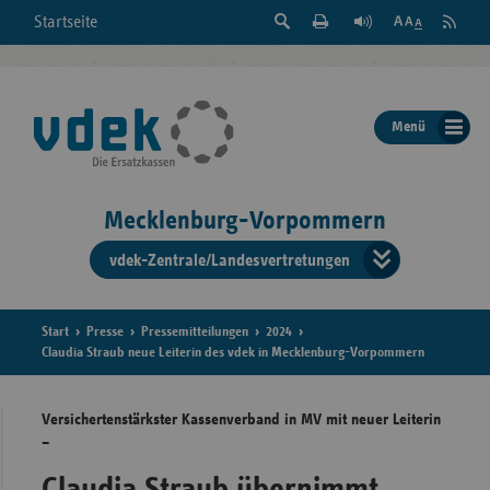
Suche
Seite
RSS
Startseite
Feed
einblenden
Drucken
abonni
Schrift
/
ausblenden
der
Menü
Seite
ändern
Mecklenburg-Vorpommern
vdek-Zentrale/Landesvertretungen
Verband
der
Ersatzka
Start
Presse
Pressemitteilungen
2024
Claudia Straub neue Leiterin des vdek in Mecklenburg-Vorpommern
Versichertenstärkster Kassenverband in MV mit neuer Leiterin
Bun
–
Claudia Straub übernimmt