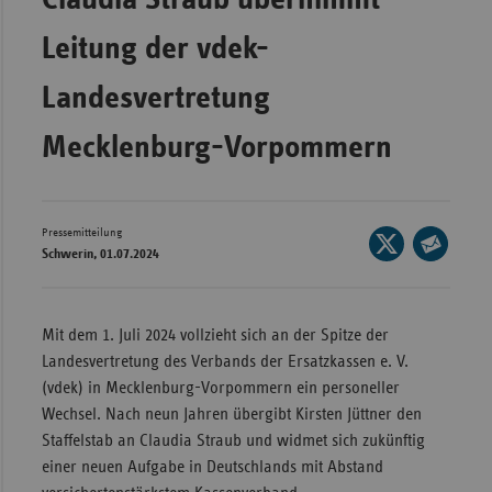
Wür
Leitung der vdek-
Bay
Landesvertretung
Ber
Mecklenburg-Vorpommern
Bre
Ha
Hes
Pressemitteilung
Seite
Schwerin, 01.07.2024
Mec
auf
Seite
Vo
X
per
teilen
Nie
E-
Mit dem 1. Juli 2024 vollzieht sich an der Spitze der
Mail
Nor
Landesvertretung des Verbands der Ersatzkassen e. V.
teilen
Wes
(vdek) in Mecklenburg-Vorpommern ein personeller
Wechsel. Nach neun Jahren übergibt Kirsten Jüttner den
Rhe
Staffelstab an Claudia Straub und widmet sich zukünftig
einer neuen Aufgabe in Deutschlands mit Abstand
Saa