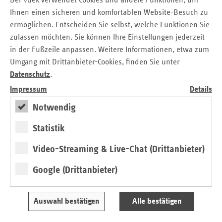
Der vdek verwendet Cookies und andere Funktionen, um
Partner einbringen. Ich freue mich auf die Fortführung der
Ihnen einen sicheren und komfortablen Website-Besuch zu
vertrauensvollen und konstruktiven Zusammenarbeit mit
ermöglichen. Entscheiden Sie selbst, welche Funktionen Sie
allen Partnerinnen und Partnern des Gesundheitswesens in
zulassen möchten. Sie können Ihre Einstellungen jederzeit
Mecklenburg-Vorpommern“, so Claudia Straub.
in der Fußzeile anpassen. Weitere Informationen, etwa zum
„Als Flächenländer stehen Schleswig-Holstein und
Umgang mit Drittanbieter-Cookies, finden Sie unter
Mecklenburg-Vorpommern vor sehr ähnlichen, spezifischen
Datenschutz
.
Herausforderungen, die sich von eher dicht besiedelten
Impressum
Details
Bundesländern in verschiedenen Bereichen unterscheiden.
Claudia Straub hat in den zurückliegenden Jahren unter
Notwendig
Beweis gestellt, dass sie regionale Besonderheiten wie
auch den bundesweiten Blick optimal verbindet und
Statistik
gemeinsam mit ihrem Team zielorientiert und zuverlässig
Video-Streaming & Live-Chat (Drittanbieter)
mit unseren zahlreichen Partnerinnen und Partnern
zusammenarbeitet. Ich bin sehr froh, dass die Versicherten
Google (Drittanbieter)
gerade auch in diesen Zeiten in beiden norddeutschen
Flächenländern auf ihre Erfahrung und ihren Einsatz
bauen können“, so die Vorstandsvorsitzende des vdek,
Auswahl bestätigen
Alle bestätigen
Ulrike Elsner.