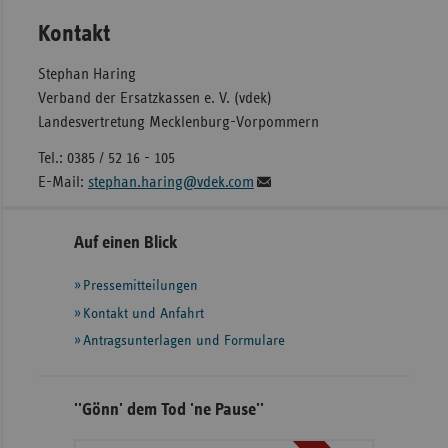
Kontakt
Stephan Haring
Verband der Ersatzkassen e. V. (vdek)
Landesvertretung Mecklenburg-Vorpommern
Tel.: 0385 / 52 16 - 105
E-Mail:
stephan.haring@vdek.com
Seitennavigation
Seitenleiste
Auf einen Blick
mit
Pressemitteilungen
weiteren
Informationen
Kontakt und Anfahrt
Antragsunterlagen und Formulare
''Gönn' dem Tod 'ne Pause''