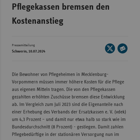
Pflegekassen bremsen den
Wür
Kostenanstieg
Bay
Ber
Bre
Pressemitteilung
Seite
Schwerin, 10.07.2024
Ha
auf
Seite
X
Hes
per
teilen
E-
Mec
Die Bewohner von Pflegeheimen in Mecklenburg-
Mail
Vo
Vorpommern müssen immer höhere Kosten für die Pflege
teilen
aus eigenen Mitteln tragen. Die von den Pflegekassen
Nie
gezahlten erhöhten Zuschüsse bremsen diese Entwicklung
Nor
ab. Im Vergleich zum Juli 2023 sind die Eigenanteile nach
Wes
einer Erhebung des Verbands der Ersatzkassen e. V. (vdek)
um 4,3 Prozent – und damit nur etwa halb so stark wie im
Rhe
Bundesdurchschnitt (8 Prozent) - gestiegen. Damit zahlen
Pflegebedürftige in der stationären Versorgung nun im
Saa