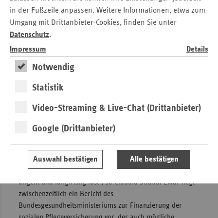
Pflegekasse einen Zuschuss, der von der Aufenthaltsdauer
in der Fußzeile anpassen. Weitere Informationen, etwa zum
im Pflegeheim abhängt und zu Jahresbeginn erhöht wurde.
Umgang mit Drittanbieter-Cookies, finden Sie unter
„Dieser Schritt konnte den doch deutlichen Anstieg der
Datenschutz
.
Eigenanteile in den vergangenen Jahren spürbar bremsen.
Impressum
Details
Aber auch durch die Erhöhung des Zuschusses gelang es
Notwendig
nicht, den Trend der stetig steigenden Eigenanteile zu
brechen“, so Claudia Straub.
Statistik
Politik muss jetzt handeln
Video-Streaming & Live-Chat (Drittanbieter)
Ein einfaches Weiter so sei daher nicht mehr möglich.
Google (Drittanbieter)
„Pflege ist und bleibt eine gesamtgesellschaftliche Aufgabe,
die nicht allein von den Versicherten gestemmt werden
darf. Daher ist es höchste Zeit für eine tragfähige
Auswahl bestätigen
Alle bestätigen
Pflegereform aus einem Guss, die die zentralen Probleme
angeht und langfristig löst“, so Claudia Straub. Zwar liegt
zwischenzeitlich ein Bericht des
Bundesgesundheitsministeriums zur Finanzierung der
sozialen Pflegeversicherung vor, der auch mögliche