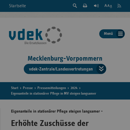
Suche
Seite
RSS
Startseite
Feed
einblenden
Drucken
abonni
Schrift
/
ausblenden
der
Menü
Seite
ändern
Mecklenburg-Vorpommern
vdek-Zentrale/Landesvertretungen
Verband
der
Ersatzka
Start
Presse
Pressemitteilungen
2024
Eigenanteile in stationärer Pflege in MV steigen langsamer
Eigenanteile in stationärer Pflege steigen langsamer -
Bun
Erhöhte Zuschüsse der