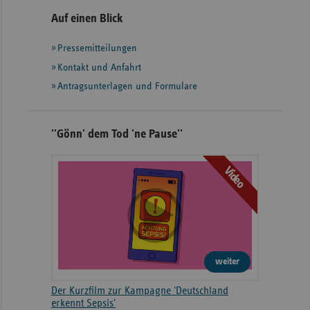
Seitennavigation
Seitenleiste
Auf einen Blick
mit
Pressemitteilungen
weiteren
Informationen
Kontakt und Anfahrt
Antragsunterlagen und Formulare
''Gönn' dem Tod 'ne Pause''
Video
weiter
Der Kurzfilm zur Kampagne 'Deutschland
erkennt Sepsis'