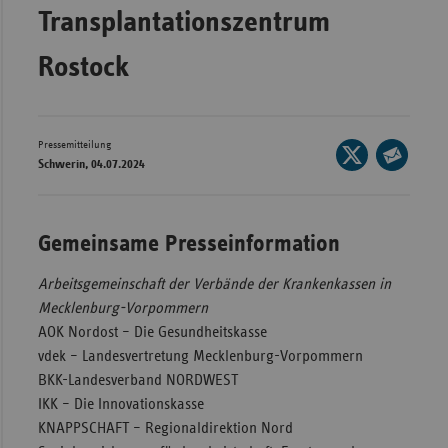
Transplantationszentrum
Wür
Rostock
Bay
Ber
Bre
Pressemitteilung
Seite
Schwerin, 04.07.2024
Ha
auf
Seite
X
Hes
per
teilen
E-
Mec
Gemeinsame Presseinformation
Mail
Vo
teilen
Arbeitsgemeinschaft der Verbände der Krankenkassen in
Nie
Mecklenburg-Vorpommern
Nor
AOK Nordost – Die Gesundheitskasse
Wes
vdek – Landesvertretung Mecklenburg-Vorpommern
BKK-Landesverband NORDWEST
Rhe
IKK – Die Innovationskasse
KNAPPSCHAFT – Regionaldirektion Nord
Saa