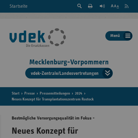
Suche
Seite
RSS
Startseite
Feed
einblenden
Drucken
abonni
Schrift
/
ausblenden
der
Menü
Seite
ändern
Mecklenburg-Vorpommern
vdek-Zentrale/Landesvertretungen
Verband
der
Ersatzka
Start
Presse
Pressemitteilungen
2024
Neues Konzept für Transplantationszentrum Rostock
Bestmögliche Versorgungsqualität im Fokus -
Bun
Neues Konzept für