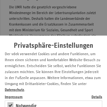
Die UMR hatte die gesetzlich vorgeschriebene
Mindestmenge im Bereich der Lebertransplantation zuletzt
unterschritten. Deshalb hatten die Landesverbände der
Krankenkassen und die Ersatzkassen in Zusammenarbeit
mit dem Ministerium für Soziales, Gesundheit und Sport
Mecklenburg-Vorpommern das Klinikum aufgefordert, ein
Konzept zu erarbeiten, das aufzeigt, wie die
Privatsphäre-Einstellungen
Transplantationsmedizin an der UMR erhalten und
weiterentwickelt werden kann.
Der vdek verwendet Cookies und andere Funktionen, um
Ihnen einen sicheren und komfortablen Website-Besuch zu
Das von der UMR erarbeitete und dann gemeinsam
ermöglichen. Entscheiden Sie selbst, welche Funktionen Sie
weiterentwickelte Konzept sieht zunächst eine Laufzeit von
zulassen möchten. Sie können Ihre Einstellungen jederzeit
zwei Jahren vor. Wesentliche Bausteine des Konzeptes sind:
in der Fußzeile anpassen. Weitere Informationen, etwa zum
Die Kooperationen mit allen Krankenhäusern in MV
Umgang mit Drittanbieter-Cookies, finden Sie unter
sollen weiterentwickelt werden. Ziel ist, dadurch den
Datenschutz
.
Anteil von Patientinnen und Patienten auch aus
Impressum
Details
Mecklenburg-Vorpommern zu erhöhen.
Notwendig
Die Patientinnen und Patienten, die nach einer