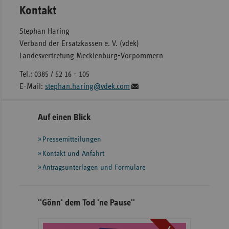
Kontakt
Stephan Haring
Verband der Ersatzkassen e. V. (vdek)
Landesvertretung Mecklenburg-Vorpommern
Tel.: 0385 / 52 16 - 105
E-Mail:
stephan.haring@vdek.com
Seitennavigation
Seitenleiste
Auf einen Blick
mit
Pressemitteilungen
weiteren
Informationen
Kontakt und Anfahrt
Antragsunterlagen und Formulare
''Gönn' dem Tod 'ne Pause''