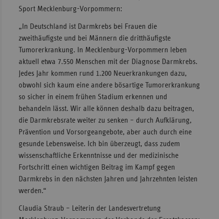
Sport Mecklenburg-Vorpommern:
Sac
„In Deutschland ist Darmkrebs bei Frauen die
Sac
zweithäufigste und bei Männern die dritthäufigste
An
Tumorerkrankung. In Mecklenburg-Vorpommern leben
Sch
aktuell etwa 7.550 Menschen mit der Diagnose Darmkrebs.
Ho
Jedes Jahr kommen rund 1.200 Neuerkrankungen dazu,
obwohl sich kaum eine andere bösartige Tumorerkrankung
Thü
so sicher in einem frühen Stadium erkennen und
behandeln lässt. Wir alle können deshalb dazu beitragen,
die Darmkrebsrate weiter zu senken – durch Aufklärung,
Prävention und Vorsorgeangebote, aber auch durch eine
gesunde Lebensweise. Ich bin überzeugt, dass zudem
wissenschaftliche Erkenntnisse und der medizinische
Fortschritt einen wichtigen Beitrag im Kampf gegen
Darmkrebs in den nächsten Jahren und Jahrzehnten leisten
werden.“
Claudia Straub – Leiterin der Landesvertretung