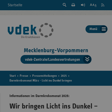
Suche
Seite
RSS
Startseite
Feed
einblenden
Drucken
abonni
Schrift
/
ausblenden
der
Menü
Seite
ändern
Mecklenburg-Vorpommern
vdek-Zentrale/Landesvertretungen
Verband
der
Ersatzka
Start
Presse
Pressemitteilungen
2025
Darmkrebsmonat März - Licht ins Dunkel bringen
Informationen im Darmkrebsmonat 2025:
Bun
Wir bringen Licht ins Dunkel –