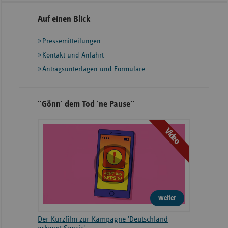
Seitennavigation
Seitenleiste
Auf einen Blick
mit
Pressemitteilungen
weiteren
Informationen
Kontakt und Anfahrt
Antragsunterlagen und Formulare
''Gönn' dem Tod 'ne Pause''
Video
weiter
Der Kurzfilm zur Kampagne 'Deutschland