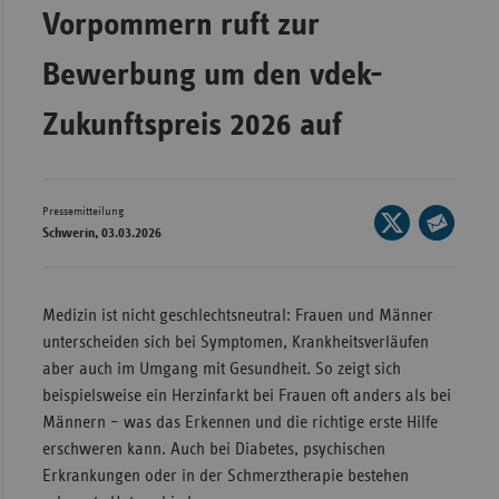
Vorpommern ruft zur
Wür
Bewerbung um den vdek-
Bay
Ber
Zukunftspreis 2026 auf
Bre
Ha
Pressemitteilung
Seite
Hes
Schwerin, 03.03.2026
auf
Seite
Mec
X
per
Vo
teilen
E-
Medizin ist nicht geschlechtsneutral: Frauen und Männer
Nie
Mail
unterscheiden sich bei Symptomen, Krankheitsverläufen
teilen
Nor
aber auch im Umgang mit Gesundheit. So zeigt sich
Wes
beispielsweise ein Herzinfarkt bei Frauen oft anders als bei
Männern – was das Erkennen und die richtige erste Hilfe
Rhe
erschweren kann. Auch bei Diabetes, psychischen
Erkrankungen oder in der Schmerztherapie bestehen
Saa