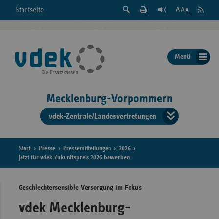
Suche
Seite
RSS
Startseite
Feed
einblenden
Drucken
abonni
Schrift
/
ausblenden
der
Menü
Seite
ändern
Mecklenburg-Vorpommern
vdek-Zentrale/Landesvertretungen
Verband
der
Ersatzka
Start
Presse
Pressemitteilungen
2026
Jetzt für vdek-Zukunftspreis 2026 bewerben
Geschlechtersensible Versorgung im Fokus
Bun
vdek Mecklenburg-